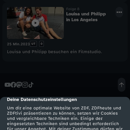
Folge 8
Louisa und Philipp
in Los Angeles
UT
0
25 Min.
2023
Louisa und Philipp besuchen ein Filmstudio.
Deine Datenschutzeinstellungen
cmp-dialog-description
Um dir eine optimale Website von ZDF, ZDFheute und
ZDFtivi präsentieren zu können, setzen wir Cookies
und vergleichbare Techniken ein. Einige der
eingesetzten Techniken sind unbedingt erforderlich
für unser Angebot. Mit deiner Zustimmung dürfen wir