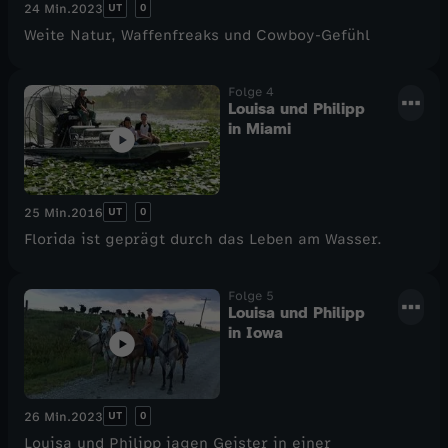
UT
0
24 Min.
2023
Weite Natur, Waffenfreaks und Cowboy-Gefühl
Folge 4
Louisa und Philipp
in Miami
UT
0
25 Min.
2016
Florida ist geprägt durch das Leben am Wasser.
Folge 5
Louisa und Philipp
in Iowa
UT
0
26 Min.
2023
Louisa und Philipp jagen Geister in einer