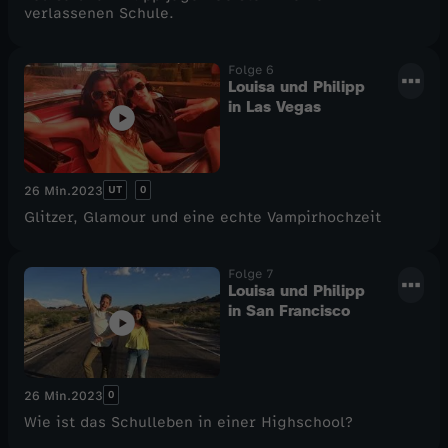
verlassenen Schule.
Folge 6
Louisa und Philipp
in Las Vegas
UT
0
26 Min.
2023
Glitzer, Glamour und eine echte Vampirhochzeit
Folge 7
Louisa und Philipp
in San Francisco
0
26 Min.
2023
Wie ist das Schulleben in einer Highschool?