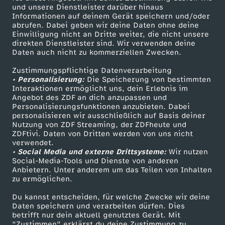
Mehr ZDF
Service
und unsere Dienstleister darüber hinaus
Informationen auf deinem Gerät speichern und/oder
ZDF-Apps
ZDFmitreden
abrufen. Dabei geben wir deine Daten ohne deine
Einwilligung nicht an Dritte weiter, die nicht unsere
Smart TV
Kontakt zum ZDF
direkten Dienstleister sind. Wir verwenden deine
Daten auch nicht zu kommerziellen Zwecken.
ZDFtext
Tickets
Zustimmungspflichtige Datenverarbeitung
Livestreams
Zuschauerservice
• Personalisierung:
Die Speicherung von bestimmten
Sendungen A-Z
Hilfe
Interaktionen ermöglicht uns, dein Erlebnis im
Angebot des ZDF an dich anzupassen und
TV-Programm
Personalisierungsfunktionen anzubieten. Dabei
personalisieren wir ausschließlich auf Basis deiner
Nutzung von ZDF Streaming, der ZDFheute und
ZDFtivi. Daten von Dritten werden von uns nicht
Das ZDF
verwendet.
• Social Media und externe Drittsysteme:
Wir nutzen
ZDF Unternehmen
Social-Media-Tools und Dienste von anderen
Anbietern. Unter anderem um das Teilen von Inhalten
Karriere
zu ermöglichen.
Presseportal
Du kannst entscheiden, für welche Zwecke wir deine
ZDF goes Schule
Daten speichern und verarbeiten dürfen. Dies
betrifft nur dein aktuell genutztes Gerät. Mit
Werbefernsehen
"Zustimmen" erklärst du deine Zustimmung zu