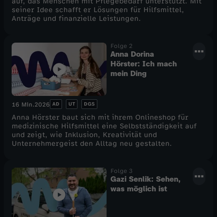
auf, das Menschen mit Pflegebedarf unterstützt. Mit
seiner Idee schafft er Lösungen für Hilfsmittel,
e
Anträge und finanzielle Leistungen.
r
Folge 2
Anna Dorina
u
Hörster: Ich mach
mein Ding
n
AD
UT
DGS
16 Min.
2026
g
Anna Hörster baut sich mit ihrem Onlineshop für
medizinische Hilfsmittel eine Selbstständigkeit auf
und zeigt, wie Inklusion, Kreativität und
Unternehmergeist den Alltag neu gestalten.
Folge 3
Gazi Senlik: Sehen,
was möglich ist