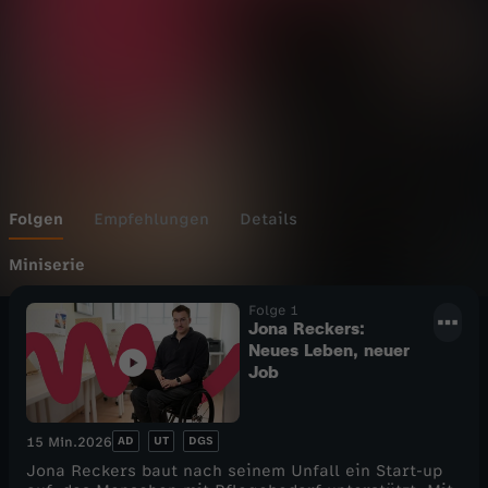
p
m
i
t
B
Folgen
Empfehlungen
Details
e
Miniserie
Folge 1
h
Jona Reckers:
Neues Leben, neuer
i
Job
n
AD
UT
DGS
15 Min.
2026
d
Jona Reckers baut nach seinem Unfall ein Start-up