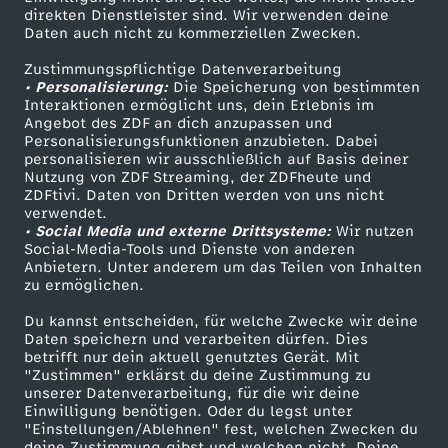
Smart TV
Kontakt zum ZDF
direkten Dienstleister sind. Wir verwenden deine
Daten auch nicht zu kommerziellen Zwecken.
ZDFtext
Tickets
Zustimmungspflichtige Datenverarbeitung
Livestreams
Zuschauerservice
• Personalisierung:
Die Speicherung von bestimmten
Sendungen A-Z
Hilfe
Interaktionen ermöglicht uns, dein Erlebnis im
Angebot des ZDF an dich anzupassen und
TV-Programm
Personalisierungsfunktionen anzubieten. Dabei
personalisieren wir ausschließlich auf Basis deiner
Nutzung von ZDF Streaming, der ZDFheute und
ZDFtivi. Daten von Dritten werden von uns nicht
Das ZDF
verwendet.
• Social Media und externe Drittsysteme:
Wir nutzen
ZDF Unternehmen
Social-Media-Tools und Dienste von anderen
Anbietern. Unter anderem um das Teilen von Inhalten
Karriere
zu ermöglichen.
Presseportal
Du kannst entscheiden, für welche Zwecke wir deine
ZDF goes Schule
Daten speichern und verarbeiten dürfen. Dies
betrifft nur dein aktuell genutztes Gerät. Mit
Werbefernsehen
"Zustimmen" erklärst du deine Zustimmung zu
unserer Datenverarbeitung, für die wir deine
Mainzelmännchen
Einwilligung benötigen. Oder du legst unter
"Einstellungen/Ablehnen" fest, welchen Zwecken du
deine Zustimmung gibst und welchen nicht. Deine