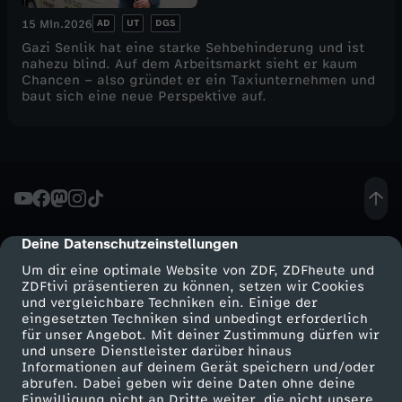
AD
UT
DGS
15 Min.
2026
Gazi Senlik hat eine starke Sehbehinderung und ist
nahezu blind. Auf dem Arbeitsmarkt sieht er kaum
Chancen – also gründet er ein Taxiunternehmen und
baut sich eine neue Perspektive auf.
Deine Datenschutzeinstellungen
cmp-dialog-description
Um dir eine optimale Website von ZDF, ZDFheute und
ZDFtivi präsentieren zu können, setzen wir Cookies
und vergleichbare Techniken ein. Einige der
eingesetzten Techniken sind unbedingt erforderlich
für unser Angebot. Mit deiner Zustimmung dürfen wir
Mehr ZDF
Service
und unsere Dienstleister darüber hinaus
Informationen auf deinem Gerät speichern und/oder
ZDF-Apps
ZDFmitreden
abrufen. Dabei geben wir deine Daten ohne deine
Einwilligung nicht an Dritte weiter, die nicht unsere