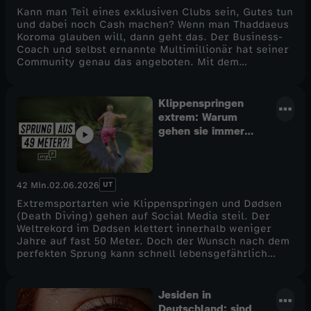
Kann man Teil eines exklusiven Clubs sein, Gutes tun
und dabei noch Cash machen? Wenn man Thaddaeus
Koroma glauben will, dann geht das. Der Business-
Coach und selbst ernannte Multimillionär hat seiner
Community genau das angeboten. Mit dem
Broke2Boss-Club. Damit hat er nach eigener Angabe
mehr als 10 Millionen Euro von seiner Community
eingesammelt. Doch – wer hätte es gedacht – das
Klippenspringen
Geld ist weg, das Projekt ist geplatzt. Wir fragen
extrem: Warum
uns: Wieso funktioniert sowas noch immer? Lorenz
gehen sie immer
Jeric und Nadia Kailouli von STRG_F gehen der
höher?
Frage nach, wie Thaddaeus Koroma seine Community
überzeugt hat, mutmaßlich Millionen zu für den
Broke2Boss Club zu bezahlen. Sie checken seine
UT
42 Min.
02.06.2026
internen Webinare und Statements, lassen seine
Sprache analysieren und recherchieren was dran ist,
Extremsportarten wie Klippenspringen und Dødsen
am versprochenen Impact in Afrika. Und sie fragen
(Death Diving) gehen auf Social Media steil. Der
die Menschen, die ihr Geld in das Projekt gesteckt
Weltrekord im Dødsen klettert innerhalb weniger
haben: Klang das nicht zu gut, um wahr zu sein?
Jahre auf fast 50 Meter. Doch der Wunsch nach dem
perfekten Sprung kann schnell lebensgefährlich
werden: Hans 30-Meter-Sprung endet beinahe
tödlich – und trotzdem springt er wieder. Wir wollen
herausfinden: Warum? Dafür tauchen wir in die
Jesiden in
Szene ein, sprechen mit dem Weltrekordhalter, einer
Deutschland: sind