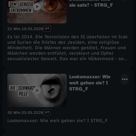
jungen Springerin, die Diversität in die Szene
sie safe? - STRG_F
bringen will sowie dem bekannten Extremsportler
Jan Schlappen über Verantwortung und treffen dabei
zufällig ein 15-jährigen Klippenspringer, der ihn
abfeiert.Ein Film von Jan JackeMitarbeit: Sarah
UT
21 Min.
19.05.2026
Kristin RichterKamera: Jan Littelmann, David
DiviakSchnitt: David Diviak, Jan LittelmannGrafik:
Es ist 2014. Die Terroristen des IS überfallen im Irak
Maximilian KleinMischung: Birte RungeEndfertigung:
und Syrien die Dörfer der Jesiden, eine religiöse
Maximilian Klein Redaktion: Lutz Ackermann
Minderheit. Die Männer werden getötet, Frauen und
Mädchen werden entführt, versklavt und Opfer
sexualisierter Gewalt. Das war ein Völkermord - so
wertet es der Deutsche Bundestag. Und verspricht,
den Überlebenden zur Seite zu stehen. In diesem
Film sezieren Atiena Abednia und Sulaiman Tadmory
Looksmaxxer: Wie
dieses große Versprechen. Was ist es heute noch
weit gehen sie? I
Wert?Ein Film von: Atiena Abedina, Sulaiman
STRG_F
TadmoyKamera: Sulaiman Tadmory, Andrea Rumpler,
Lia GaviSchnitt: Lukas Johannsen, Ute ÖzerginGrafik:
Maximilian KleinMischung: Teelke
UffenEndfertigung: Maximilian KleinRedaktion: Lutz
UT
30 Min.
05.05.2026
Ackermann, Timo Robben
Looksmaxxer: Wie weit gehen sie? I STRG_F