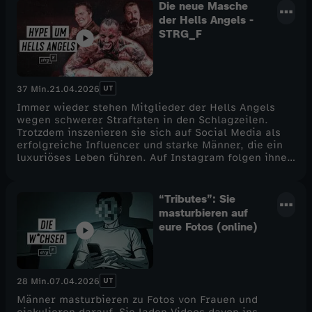
Die neue Masche
der Hells Angels -
STRG_F
UT
37 Min.
21.04.2026
Immer wieder stehen Mitglieder der Hells Angels
wegen schwerer Straftaten in den Schlagzeilen.
Trotzdem inszenieren sie sich auf Social Media als
erfolgreiche Influencer und starke Männer, die ein
luxuriöses Leben führen. Auf Instagram folgen ihnen
teilweise Hunderttausende. Woher kommt die
Faszination für die Hells Angels? Die STRG_F-
Reporter*innen up gehen dieser Frage nach. Dafür
“Tributes”: Sie
sprechen sie mit Ex-Mitgliedern, mit jungen
masturbieren auf
Männern, die die Hells Angels feiern, und mit einem
eure Fotos (online)
Mann, der mithilfe der Hells Angels Millionen
verdient haben soll.
UT
28 Min.
07.04.2026
Männer masturbieren zu Fotos von Frauen und