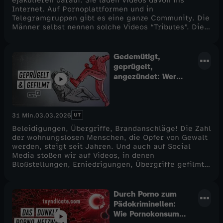
ejakulieren darauf. Sie laden Videos davon ins
Internet. Auf Pornoplattformen und in
Telegramgruppen gibt es eine ganze Community. Die
Männer selbst nennen solche Videos “Tributes”. Die
meisten Frauen auf den Bildern würden es wohl eher
als digitale sexualisierte Gewalt bezeichnen, denn
all das geschieht zum Großteil ohne das
Gedemütigt,
Einverständnis der Frauen. Die STRG_F
geprügelt,
Reporterinnen Kim Eckert und Mette Marit Olsson
angezündet: Wer
haben einen solchen Tributer ausfindig gemacht. Sie
bedroht
versuchen mit ihm zu sprechen und mit einer der
Wohnungslose? -
Betroffenen – seiner eigenen Stiefschwester.
STRG_F
UT
31 Min.
03.03.2026
Beleidigungen, Übergriffe, Brandanschläge! Die Zahl
der wohnungslosen Menschen, die Opfer von Gewalt
werden, steigt seit Jahren. Und auch auf Social
Media stoßen wir auf Videos, in denen
Bloßstellungen, Erniedrigungen, Übergriffe gefilmt
werden.Warum sind gerade wohnungslose Menschen
Ziele von Angriffen? Und wer sind die Täter? Wir
rekonstruieren einen Brandanschlag in Berlin und
Durch Porno zum
einen brutalen Angriff in Moers, sprechen mit
Pädokriminellen:
Betroffenen und Angehörigen und machen uns auf
Wie Pornokonsum
die Suche nach den Tätern und ihren Motiven.