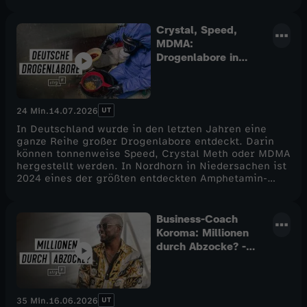
Crystal, Speed,
MDMA:
Drogenlabore in
Deutschland -
STRG_F
UT
24 Min.
14.07.2026
In Deutschland wurde in den letzten Jahren eine
ganze Reihe großer Drogenlabore entdeckt. Darin
können tonnenweise Speed, Crystal Meth oder MDMA
hergestellt werden. In Nordhorn in Niedersachen ist
2024 eines der größten entdeckten Amphetamin-
Labore Deutschlands abgebrannt. STRG_F-Reporter
Sebastian Heidelberger und STRG_F-Reporterin Zita
Zengerling haben sich das angeschaut, einen
Business-Coach
ehemaligen MDMA-Koch gesprochen und Ermittler
Koroma: Millionen
nach dem Export von deutschen Drogen befragt:
durch Abzocke? -
Warum wird offenbar immer mehr in Deutschland
STRG_F
produziert? Wo gehen die ganzen Drogen hin, die in
den Laboren hergestellt werden?
UT
35 Min.
16.06.2026