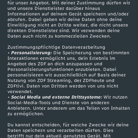
entführt und brutal gefoltert. Ermittler sprechen von
für unser Angebot. Mit deiner Zustimmung dürfen wir
einer neuen Form der Gewalt – und von Tätern, die
Mehr ZDF
Service
und unsere Dienstleister darüber hinaus
offenbar sehr jung sind. In dieser STRG_F-Recherche
Informationen auf deinem Gerät speichern und/oder
ZDF-Apps
ZDFmitreden
rekonstruieren wir mehrere Fälle aus Deutschland.
abrufen. Dabei geben wir deine Daten ohne deine
Es zeigt sich ein Muster: dass die zum Teil
Einwilligung nicht an Dritte weiter, die nicht unsere
Smart TV
Kontakt zum ZDF
minderjährigen Täter gezielt von Kriminellen für die
direkten Dienstleister sind. Wir verwenden deine
Straftaten angeworben wurden. Über soziale
Daten auch nicht zu kommerziellen Zwecken.
ZDFtext
Tickets
Netzwerke kommen Kinder und Jugendlich mit
Kriminellen in Kontakt und so auch zur ersten
Zustimmungspflichtige Datenverarbeitung
Livestreams
Zuschauerservice
Auftragstat. Auf Telegram, Snapchat oder TikTok
• Personalisierung:
Die Speicherung von bestimmten
Sendungen A-Z
Hilfe
tauchen Jobangebote auf, die schnelles Geld, Status
Interaktionen ermöglicht uns, dein Erlebnis im
oder das Begleichen von Schulden versprechen. Wer
Angebot des ZDF an dich anzupassen und
TV-Programm
einmal eine Tat zusagt, kann offenbar nicht mehr
Personalisierungsfunktionen anzubieten. Dabei
zurück. Die Recherche führt unter anderem nach
personalisieren wir ausschließlich auf Basis deiner
Köln. Im sogenannten Kölner Drogenkrieg eskaliert
Nutzung von ZDF Streaming, der ZDFheute und
nach einem großen Cannabis-Raub die Gewalt mit
ZDFtivi. Daten von Dritten werden von uns nicht
Das ZDF
Entführungen, Folter, Explosionen und Schüssen. Wir
verwendet.
sprechen mit Tätern, Anwälten, Ermittlern, und
• Social Media und externe Drittsysteme:
Wir nutzen
ZDF Unternehmen
Betroffenen und verfolgen die digitalen Spuren der
Social-Media-Tools und Dienste von anderen
Rekrutierung. Sie führen uns auch zu einem
Anbietern. Unter anderem um das Teilen von Inhalten
Karriere
sogenannten “Mordmakler”, einem Mittelsmann in
zu ermöglichen.
den Niederlanden, der die Verbrechen logistisch
Presseportal
organisiert: ihren Ablauf plant, sich um die
Du kannst entscheiden, für welche Zwecke wir deine
ZDF goes Schule
Beschaffung von Tatwaffen kümmert, Kontakte zu
Daten speichern und verarbeiten dürfen. Dies
Rekrutierern unterhält und durch ihn die jungen
betrifft nur dein aktuell genutztes Gerät. Mit