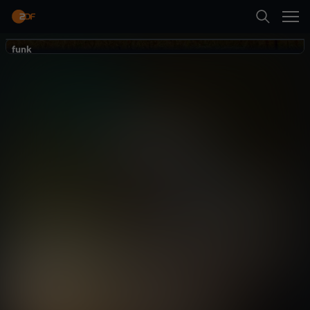
Zurück
funk
funk
STRG_F
Gesellschaft
Reportage
gesellschaftskritisch
Neueste Folge abspielen
Mehr