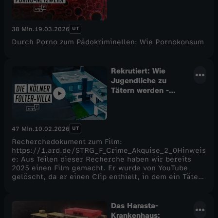
eskaliert - STRG_F
UT
38 Min.
19.03.2026
Durch Porno zum Pädokriminellen: Wie Pornokonsum
Rekrutiert: Wie
Jugendliche zu
Tätern werden -
STRG_F
UT
47 Min.
10.02.2026
Recherchedokument zum Film:
https://1.ard.de/STRG_F_Crime_Akquise_2_0Hinweis
e: Aus Teilen dieser Recherche haben wir bereits
2025 einen Film gemacht. Er wurde von YouTube
gelöscht, da er einen Clip enthielt, in dem ein Täter
tödliche Schüsse abgab und sich selbst dabei filmte.
Der Clip war bereits geblurrt und uns ist von
YouTube nicht die Möglichkeit gegeben worden, ihn
Das Harasta-
nachträglich aus dem Film zu entfernen, daher bleibt
Krankenhaus: