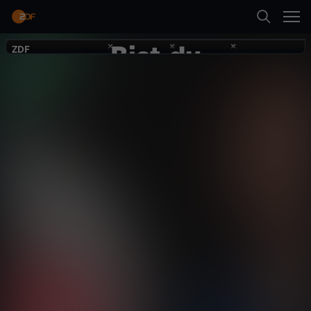
Zurück
Terra Xplore
Bist du
ZDF
ZDF
Suche
einsam?
Startseite
Gesellschaft
Reportage
aufschlussreich
Kategorien
Neueste Folge abspielen
Kinder
Mehr
Live & TV
Mein ZDF