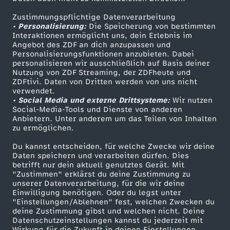
ZDFtext
Tickets
Zustimmungspflichtige Datenverarbeitung
Livestreams
Zuschauerservice
• Personalisierung:
Die Speicherung von bestimmten
Sendungen A-Z
Hilfe
Interaktionen ermöglicht uns, dein Erlebnis im
Angebot des ZDF an dich anzupassen und
TV-Programm
Personalisierungsfunktionen anzubieten. Dabei
personalisieren wir ausschließlich auf Basis deiner
Nutzung von ZDF Streaming, der ZDFheute und
ZDFtivi. Daten von Dritten werden von uns nicht
Das ZDF
verwendet.
• Social Media und externe Drittsysteme:
Wir nutzen
ZDF Unternehmen
Social-Media-Tools und Dienste von anderen
Anbietern. Unter anderem um das Teilen von Inhalten
Karriere
zu ermöglichen.
Presseportal
Du kannst entscheiden, für welche Zwecke wir deine
ZDF goes Schule
Daten speichern und verarbeiten dürfen. Dies
betrifft nur dein aktuell genutztes Gerät. Mit
Werbefernsehen
"Zustimmen" erklärst du deine Zustimmung zu
unserer Datenverarbeitung, für die wir deine
Mainzelmännchen
Einwilligung benötigen. Oder du legst unter
"Einstellungen/Ablehnen" fest, welchen Zwecken du
deine Zustimmung gibst und welchen nicht. Deine
Datenschutzeinstellungen kannst du jederzeit mit
Wirkung für die Zukunft in deinen Einstellungen