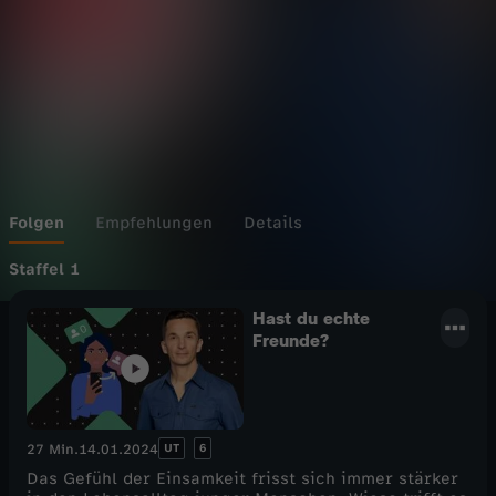
Wechseln zu: ZDFheute
Folgen
Empfehlungen
Details
Staffel 1
Hast du echte
Freunde?
UT
6
27 Min.
14.01.2024
Das Gefühl der Einsamkeit frisst sich immer stärker