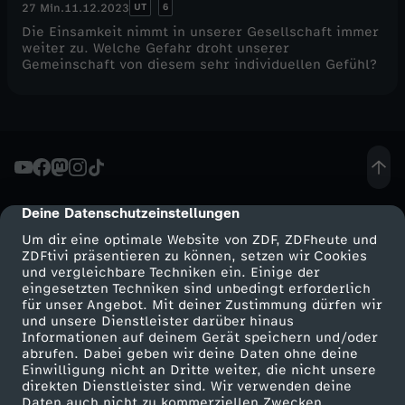
UT
6
27 Min.
11.12.2023
Die Einsamkeit nimmt in unserer Gesellschaft immer
weiter zu. Welche Gefahr droht unserer
Gemeinschaft von diesem sehr individuellen Gefühl?
Deine Datenschutzeinstellungen
cmp-dialog-description
Um dir eine optimale Website von ZDF, ZDFheute und
ZDFtivi präsentieren zu können, setzen wir Cookies
und vergleichbare Techniken ein. Einige der
eingesetzten Techniken sind unbedingt erforderlich
für unser Angebot. Mit deiner Zustimmung dürfen wir
Mehr ZDF
Service
und unsere Dienstleister darüber hinaus
Informationen auf deinem Gerät speichern und/oder
ZDF-Apps
ZDFmitreden
abrufen. Dabei geben wir deine Daten ohne deine
Einwilligung nicht an Dritte weiter, die nicht unsere
Smart TV
Kontakt zum ZDF
direkten Dienstleister sind. Wir verwenden deine
Daten auch nicht zu kommerziellen Zwecken.