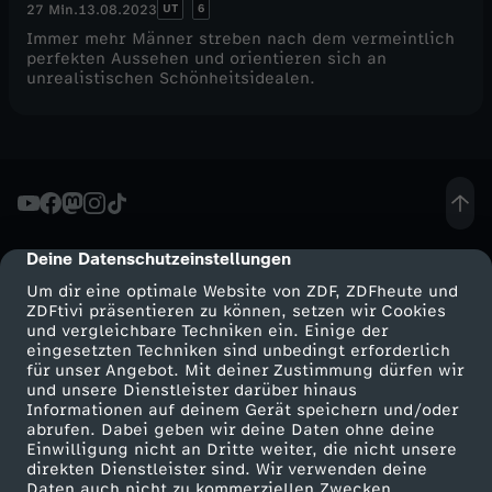
UT
6
27 Min.
13.08.2023
Immer mehr Männer streben nach dem vermeintlich
perfekten Aussehen und orientieren sich an
unrealistischen Schönheitsidealen.
Deine Datenschutzeinstellungen
cmp-dialog-description
Um dir eine optimale Website von ZDF, ZDFheute und
ZDFtivi präsentieren zu können, setzen wir Cookies
und vergleichbare Techniken ein. Einige der
eingesetzten Techniken sind unbedingt erforderlich
für unser Angebot. Mit deiner Zustimmung dürfen wir
Mehr ZDF
Service
und unsere Dienstleister darüber hinaus
Informationen auf deinem Gerät speichern und/oder
ZDF-Apps
ZDFmitreden
abrufen. Dabei geben wir deine Daten ohne deine
Einwilligung nicht an Dritte weiter, die nicht unsere
Smart TV
Kontakt zum ZDF
direkten Dienstleister sind. Wir verwenden deine
Daten auch nicht zu kommerziellen Zwecken.