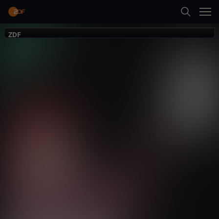
Zurück
Terra Xplore
ZDF
ZDF
Optimieren wir
uns kaputt?
Gesellschaft
Reportage
aufschlussreich
Neueste Folge abspielen
Mehr