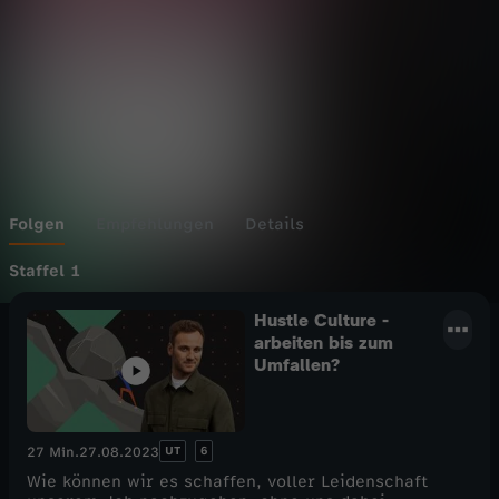
Folgen
Empfehlungen
Details
Staffel 1
Hustle Culture -
arbeiten bis zum
Umfallen?
UT
6
27 Min.
27.08.2023
Wie können wir es schaffen, voller Leidenschaft