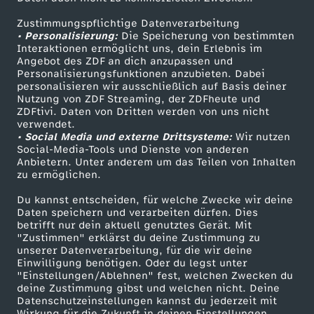
ZDFtext
Tickets
Zustimmungspflichtige Datenverarbeitung
Livestreams
Zuschauerservice
• Personalisierung:
Die Speicherung von bestimmten
Sendungen A-Z
Hilfe
Interaktionen ermöglicht uns, dein Erlebnis im
Angebot des ZDF an dich anzupassen und
TV-Programm
Personalisierungsfunktionen anzubieten. Dabei
personalisieren wir ausschließlich auf Basis deiner
Nutzung von ZDF Streaming, der ZDFheute und
ZDFtivi. Daten von Dritten werden von uns nicht
Das ZDF
verwendet.
• Social Media und externe Drittsysteme:
Wir nutzen
ZDF Unternehmen
Social-Media-Tools und Dienste von anderen
Anbietern. Unter anderem um das Teilen von Inhalten
Karriere
zu ermöglichen.
Presseportal
Du kannst entscheiden, für welche Zwecke wir deine
ZDF goes Schule
Daten speichern und verarbeiten dürfen. Dies
betrifft nur dein aktuell genutztes Gerät. Mit
Werbefernsehen
"Zustimmen" erklärst du deine Zustimmung zu
unserer Datenverarbeitung, für die wir deine
Mainzelmännchen
Einwilligung benötigen. Oder du legst unter
"Einstellungen/Ablehnen" fest, welchen Zwecken du
deine Zustimmung gibst und welchen nicht. Deine
Datenschutzeinstellungen kannst du jederzeit mit
Wirkung für die Zukunft in deinen Einstellungen