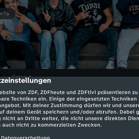
ge
Folge 1
zeinstellungen
cription
Jogginghose war gestern!
ebsite von ZDF, ZDFheute und ZDFtivi präsentieren zu
UT
0
31 Min.
2023
are Techniken ein. Einige der eingesetzten Techniken
Die 9. Klasse einer Hauptschule hält viel
 Angebot. Mit deiner Zustimmung dürfen wir und unser
und Schüler bereit. Zur persönlichen Ent
uf deinem Gerät speichern und/oder abrufen. Dabei 
Entscheidungen für die berufliche Zukunft
 nicht an Dritte weiter, die nicht unsere direkten Dien
 auch nicht zu kommerziellen Zwecken.
 Datenverarbeitung