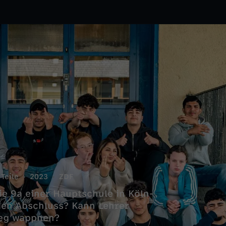
 Teile
2023
ZDF
die 9a einer Hauptschule in Köln-
 den Abschluss? Kann Lehrer
Weg wappnen?