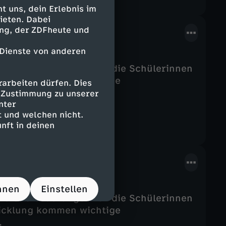
 uns, dein Erlebnis im
ieten. Dabei
ing, der ZDFheute und
 Dienste von anderen
e Herausforderungen für die Schülerinnen
wicklung kommen wichtige
arbeiten dürfen. Dies
.
e Zustimmung zu unserer
nter
 und welchen nicht.
nft in deinen
hnen
Einstellen
e Herausforderungen für die Schülerinnen
wicklung kommen wichtige
.