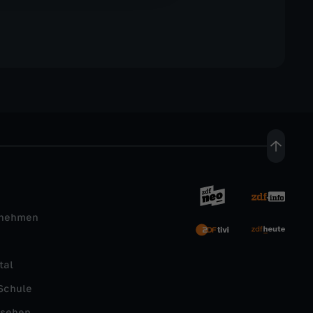
rnehmen
tal
Schule
nsehen