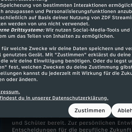
Speicherung von bestimmten Interaktionen ermöglicht
h anzupassen und Personalisierungsfunktionen anzub
Folge 2
sschließlich auf Basis deiner Nutzung von ZDF Stream
Ohne Handy geht gar nichts!
tten werden von uns nicht verwendet.
erne Drittsysteme:
Wir nutzen Social-Media-Tools und
UT
0
31 Min.
2023
em um das Teilen von Inhalten zu ermöglichen.
Die 9. Klasse einer Hauptschule hält viel
und Schüler bereit. Zur persönlichen Ent
 für welche Zwecke wir deine Daten speichern und ver
Entscheidungen für die berufliche Zukunft
ell genutztes Gerät. Mit "Zustimmen" erklärst du dein
die wir deine Einwilligung benötigen. Oder du legst u
en" fest, welchen Zwecken du deine Zustimmung gibst
ellungen kannst du jederzeit mit Wirkung für die Zuku
en oder ändern.
pressum.
Folge 3
findest du in unserer Datenschutzerklärung.
Jetzt wird's ernst!
UT
0
31 Min.
2023
Zustimmen
Able
Die 9. Klasse einer Hauptschule hält viel
und Schüler bereit. Zur persönlichen Ent
Entscheidungen für die berufliche Zukunft