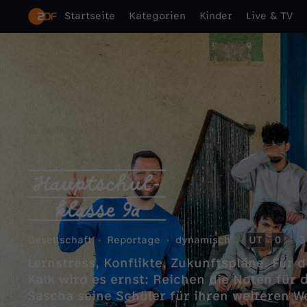
Startseite
Kategorien
Kinder
Live & TV
Gesellschaft
Reportage
dynamisch
UT
0
3
Lernstress, Konflikte, Zukunftspläne. Für 
Kalk wird es ernst: Reichen die Noten für
Sascha seine Schüler für ihren weiteren 