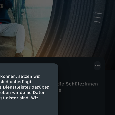
 können, setzen wir
 sind unbedingt
e Herausforderungen für die Schülerinnen
e Dienstleister darüber
wicklung kommen wichtige
geben wir deine Daten
.
stleister sind. Wir