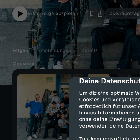
Erste Folge abspielen
ZDF.reporta
Folgen
Empfehlungen
Details
Miniserie
Deine Datenschut
cmp-dialog-des
Um dir eine optimale W
Cookies und vergleichb
erforderlich für unser
hinaus Informationen a
ohne deine Einwilligung
verwenden deine Daten
Zustimmungspflichtige