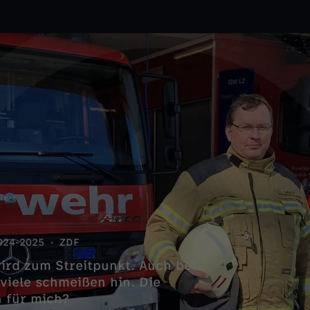
024-2025
ZDF
wird zum Streitpunkt. Auch bei
viele schmeißen hin. Die
h für mich?