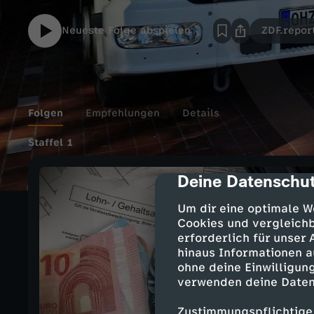
Neueste Folge abspielen
ZDF.repor
Folgen
Empfehlungen
Details
Staffel 1
Deine Datenschut
cmp-dialog-des
Um dir eine optimale W
Cookies und vergleichb
erforderlich für unser
hinaus Informationen a
ohne deine Einwilligung
verwenden deine Daten
Zustimmungspflichtige