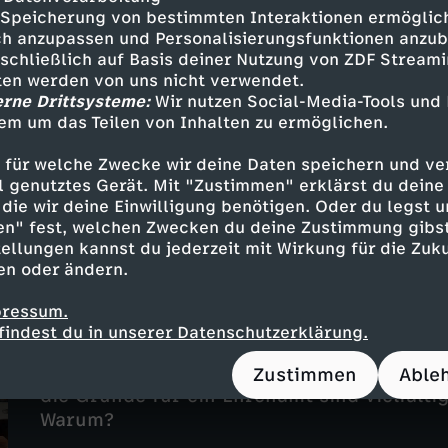
Speicherung von bestimmten Interaktionen ermöglicht
h anzupassen und Personalisierungsfunktionen anzub
Lohnt sich Arbeit noch?
sschließlich auf Basis deiner Nutzung von ZDF Stream
tten werden von uns nicht verwendet.
UT
31 Min.
24.03.2024
erne Drittsysteme:
Wir nutzen Social-Media-Tools und
Die Stimmung ist schlecht. Steigende Prei
em um das Teilen von Inhalten zu ermöglichen.
Geringverdiener kommen kaum über die Ru
immer mehr zum Streitpunkt.
 für welche Zwecke wir deine Daten speichern und ver
ell genutztes Gerät. Mit "Zustimmen" erklärst du dein
die wir deine Einwilligung benötigen. Oder du legst u
en" fest, welchen Zwecken du deine Zustimmung gibst
ellungen kannst du jederzeit mit Wirkung für die Zuku
en oder ändern.
pressum.
Ehrenamt - lohnt sich das?
findest du in unserer Datenschutzerklärung.
UT
0
31 Min.
17.11.2024
Anderen helfen, sich für die Gemeinschaf
Zustimmen
Able
die Gründe für ein Ehrenamt sind vielfälti
Warum?