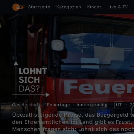
Startseite
Kategorien
Kinder
Live & TV
Gesellschaft
Reportage
hintergründig
UT
2
Überall steigende Preise, das Bürgergeld 
den Ehrenamtlichen im Land gibt es Frust, 
Menschen fragen sich: Lohnt sich das noc