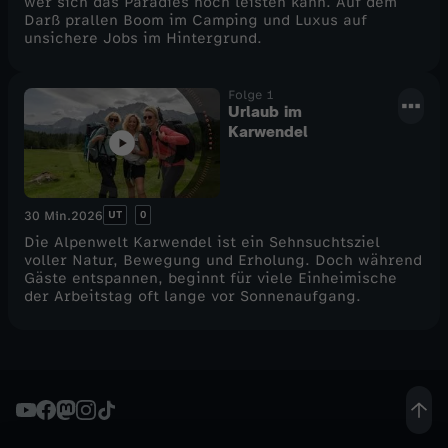
wer sich das Paradies noch leisten kann. Auf dem
Darß prallen Boom im Camping und Luxus auf
e
unsichere Jobs im Hintergrund.
l
Folge 1
Urlaub im
2
Karwendel
UT
0
30 Min.
2026
Die Alpenwelt Karwendel ist ein Sehnsuchtsziel
voller Natur, Bewegung und Erholung. Doch während
Gäste entspannen, beginnt für viele Einheimische
der Arbeitstag oft lange vor Sonnenaufgang.