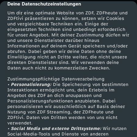
Deine Datenschutzeinstellungen
cmp-dialog-description
Um dir eine optimale Website von ZDF, ZDFheute und
ZDFtivi präsentieren zu können, setzen wir Cookies
und vergleichbare Techniken ein. Einige der
eingesetzten Techniken sind unbedingt erforderlich
für unser Angebot. Mit deiner Zustimmung dürfen wir
Mehr ZDF
Service
und unsere Dienstleister darüber hinaus
Informationen auf deinem Gerät speichern und/oder
ZDF-Apps
ZDFmitreden
abrufen. Dabei geben wir deine Daten ohne deine
Einwilligung nicht an Dritte weiter, die nicht unsere
Smart TV
Kontakt zum ZDF
direkten Dienstleister sind. Wir verwenden deine
Daten auch nicht zu kommerziellen Zwecken.
ZDFtext
Tickets
Zustimmungspflichtige Datenverarbeitung
Livestreams
Zuschauerservice
• Personalisierung:
Die Speicherung von bestimmten
Sendungen A-Z
Hilfe
Interaktionen ermöglicht uns, dein Erlebnis im
Angebot des ZDF an dich anzupassen und
TV-Programm
Personalisierungsfunktionen anzubieten. Dabei
personalisieren wir ausschließlich auf Basis deiner
Nutzung von ZDF Streaming, der ZDFheute und
ZDFtivi. Daten von Dritten werden von uns nicht
Das ZDF
verwendet.
• Social Media und externe Drittsysteme:
Wir nutzen
ZDF Unternehmen
Social-Media-Tools und Dienste von anderen