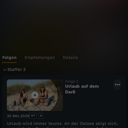
Folgen
Empfehlungen
Details
S
Staffel 2
t
Folge 2
Urlaub auf dem
Darß
a
f
UT
0
30 Min.
2026
f
Urlaub wird immer teurer. An der Ostsee zeigt sich,