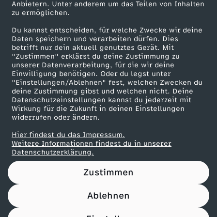
Anbietern. Unter anderem um das Teilen von Inhalten
Karriere
zu ermöglichen.
Presseportal
Du kannst entscheiden, für welche Zwecke wir deine
ZDF goes Schule
Daten speichern und verarbeiten dürfen. Dies
betrifft nur dein aktuell genutztes Gerät. Mit
Werbefernsehen
"Zustimmen" erklärst du deine Zustimmung zu
unserer Datenverarbeitung, für die wir deine
Mainzelmännchen
Einwilligung benötigen. Oder du legst unter
"Einstellungen/Ablehnen" fest, welchen Zwecken du
deine Zustimmung gibst und welchen nicht. Deine
Datenschutzeinstellungen kannst du jederzeit mit
Wirkung für die Zukunft in deinen Einstellungen
widerrufen oder ändern.
Hier findest du das Impressum.
Partner
Weitere Informationen findest du in unserer
Datenschutzerklärung.
Zustimmen
Ablehnen
Nutzungsbedingungen
Datenschutz
Datenschutz-Einstellungen
Impressum