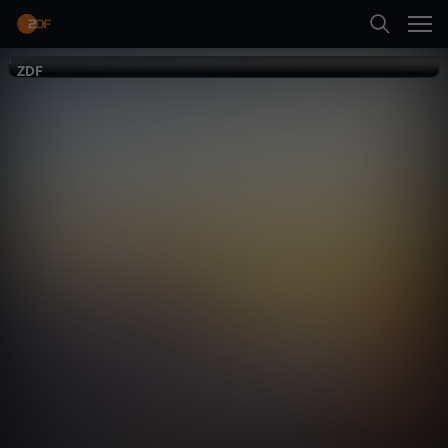
Zurück
ZDF.reportage
ZDF
ZDF
Sehnsuchtsorte
Reise
Reportage
angenehm
Neueste Folge abspielen
Mehr