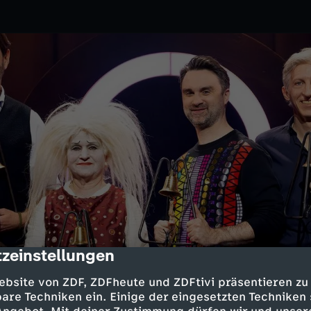
zeinstellungen
cription
reises 2026
ebsite von ZDF, ZDFheute und ZDFtivi präsentieren zu
are Techniken ein. Einige der eingesetzten Techniken