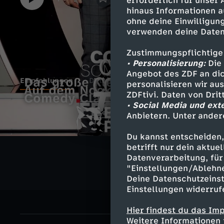
erforderlich für unser
hinaus Informationen a
ohne deine Einwilligung
verwenden deine Daten
Zustimmungspflichtige
• Personalisierung:
Die 
Angebot des ZDF an dic
Das große Kleinkunstfestival
Empfehlungen
Details
personalisieren wir au
Auf dem Nockherberg
D
ZDFtivi. Daten von Dri
Comedy Clash
• Social Media und ext
E
e
Anbietern. Unter ander
C
3
m
r
T
Du kannst entscheiden,
h
B
betrifft nur dein aktu
s
p
Datenverarbeitung, für 
Z
i
"Einstellungen/Ablehn
a
l
a
Deine Datenschutzeinst
f
D
l
Einstellungen widerruf
o
a
t
e
F
l
Hier findest du das Im
s
u
Weitere Informationen 