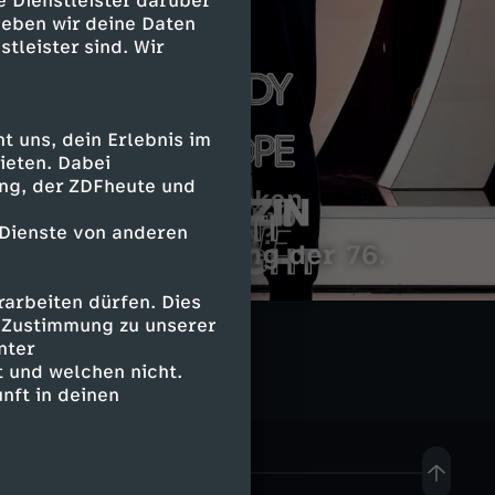
e Dienstleister darüber
geben wir deine Daten
stleister sind. Wir
 uns, dein Erlebnis im
ieten. Dabei
Stand up
ing, der ZDFheute und
Kabarett aus Franken
C
Allein mit dem Mikro
Was gibt es Neues?
 Dienste von anderen
Die Preisverleihung der 76.
o
Berlinale
Z
arbeiten dürfen. Dies
m
B
e Zustimmung zu unserer
D
nter
e
o
 und welchen nicht.
F
nft in deinen
d
s
M
y
e