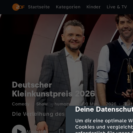
Startseite
Kategorien
Kinder
Live & TV
Deutscher
Kleinkunstpreis 2026
Comedy
Show
humorvoll
90 Min.
2026
3sat
Deine Datenschut
cmp-dialog-des
Die Verleihung des Deutschen Kleinkunstp
Um dir eine optimale W
Cookies und vergleichb
Abspielen