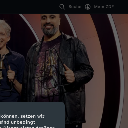
Suche
Mein ZDF
 können, setzen wir
 sind unbedingt