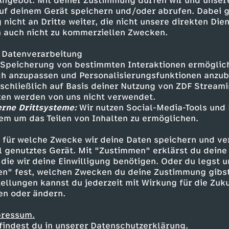
 Angebot. Mit deiner Zustimmung dürfen wir und unser
uf deinem Gerät speichern und/oder abrufen. Dabei 
 nicht an Dritte weiter, die nicht unsere direkten Dien
 auch nicht zu kommerziellen Zwecken.
 Datenverarbeitung
Speicherung von bestimmten Interaktionen ermöglicht
h anzupassen und Personalisierungsfunktionen anzub
Bühnenprogramm
sschließlich auf Basis deiner Nutzung von ZDF Stream
Die Carolin Kebekus Show
D
tten werden von uns nicht verwendet.
Urban Priol: TILT 2025 - Der
erne Drittsysteme:
Wir nutzen Social-Media-Tools und
i
T
em um das Teilen von Inhalten zu ermöglichen.
Jahresrückblick
D
K
 für welche Zwecke wir deine Daten speichern und ver
e
i
i
W
ell genutztes Gerät. Mit "Zustimmen" erklärst du dein
Noch 6
a
die wir deine Einwilligung benötigen. Oder du legst u
T
l
Ab 05.12.26
en" fest, welchen Zwecken du deine Zustimmung gibst
e
e
r
ellungen kannst du jederzeit mit Wirkung für die Zuku
a
l
en oder ändern.
A
t
n
f
R
pressum.
n
t
findest du in unserer Datenschutzerklärung.