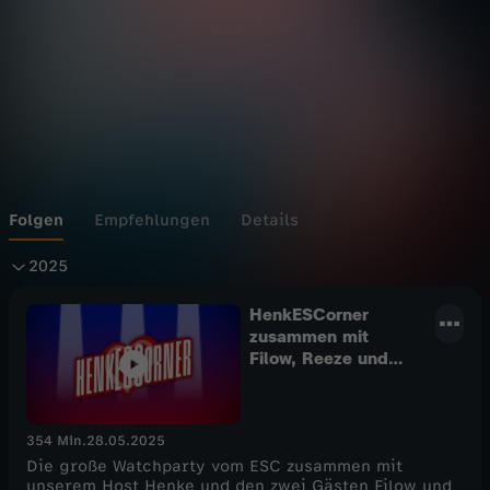
Wechseln zu: ZDFheute
Folgen
Empfehlungen
Details
2
2025
0
HenkESCorner
zusammen mit
Filow, Reeze und
2
Henke!
5
354 Min.
28.05.2025
Die große Watchparty vom ESC zusammen mit
unserem Host Henke und den zwei Gästen Filow und