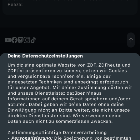
Reeze!
Deine Datenschutzeinstellungen
cmp-dialog-description
Um dir eine optimale Website von ZDF, ZDFheute und
ZDFtivi präsentieren zu können, setzen wir Cookies
und vergleichbare Techniken ein. Einige der
eingesetzten Techniken sind unbedingt erforderlich
für unser Angebot. Mit deiner Zustimmung dürfen wir
Mehr ZDF
Service
und unsere Dienstleister darüber hinaus
Informationen auf deinem Gerät speichern und/oder
ZDF-Apps
ZDFmitreden
abrufen. Dabei geben wir deine Daten ohne deine
Einwilligung nicht an Dritte weiter, die nicht unsere
Smart TV
Kontakt zum ZDF
direkten Dienstleister sind. Wir verwenden deine
Daten auch nicht zu kommerziellen Zwecken.
ZDFtext
Tickets
Zustimmungspflichtige Datenverarbeitung
Livestreams
Zuschauerservice
• Personalisierung:
Die Speicherung von bestimmten