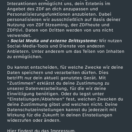
Sendungen A-Z
Hilfe
Interaktionen ermöglicht uns, dein Erlebnis im
Angebot des ZDF an dich anzupassen und
TV-Programm
Personalisierungsfunktionen anzubieten. Dabei
personalisieren wir ausschließlich auf Basis deiner
Nutzung von ZDF Streaming, der ZDFheute und
ZDFtivi. Daten von Dritten werden von uns nicht
Das ZDF
verwendet.
• Social Media und externe Drittsysteme:
Wir nutzen
ZDF Unternehmen
Social-Media-Tools und Dienste von anderen
Anbietern. Unter anderem um das Teilen von Inhalten
Karriere
zu ermöglichen.
Presseportal
Du kannst entscheiden, für welche Zwecke wir deine
ZDF goes Schule
Daten speichern und verarbeiten dürfen. Dies
betrifft nur dein aktuell genutztes Gerät. Mit
Werbefernsehen
"Zustimmen" erklärst du deine Zustimmung zu
unserer Datenverarbeitung, für die wir deine
Mainzelmännchen
Einwilligung benötigen. Oder du legst unter
"Einstellungen/Ablehnen" fest, welchen Zwecken du
deine Zustimmung gibst und welchen nicht. Deine
Datenschutzeinstellungen kannst du jederzeit mit
Wirkung für die Zukunft in deinen Einstellungen
widerrufen oder ändern.
Hier findest du das Impressum.