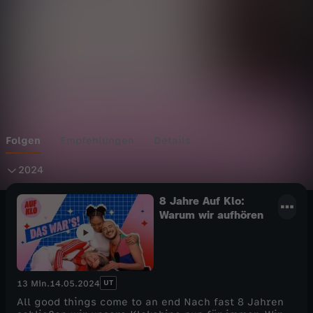
Wechseln zu: ZDFheute
Folgen
Empfehlungen
Details
2
2024
0
8 Jahre Auf Klo:
Warum wir aufhören
2
4
UT
13 Min.
14.05.2024
All good things come to an end Nach fast 8 Jahren