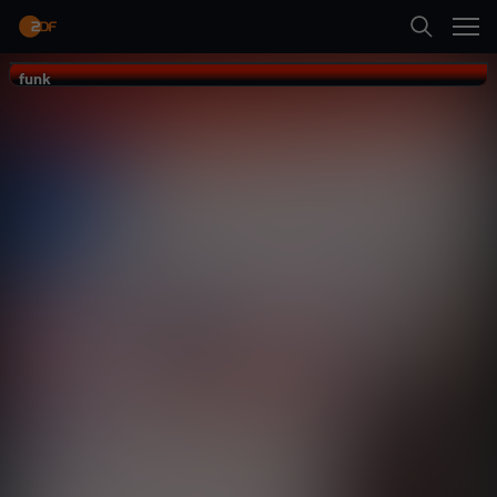
Zurück
funk
funk
Suche
Auf Klo
Startseite
Gesellschaft
Talk
vergnüglich
Kategorien
Neueste Folge abspielen
Kinder
Mehr
Live & TV
Mein ZDF