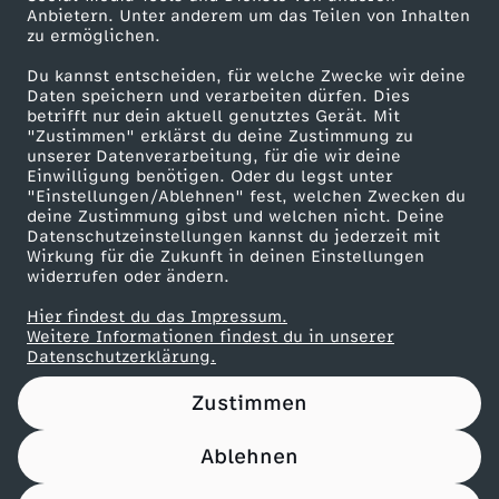
Anbietern. Unter anderem um das Teilen von Inhalten
Karriere
zu ermöglichen.
Presseportal
Du kannst entscheiden, für welche Zwecke wir deine
ZDF goes Schule
Daten speichern und verarbeiten dürfen. Dies
betrifft nur dein aktuell genutztes Gerät. Mit
Werbefernsehen
"Zustimmen" erklärst du deine Zustimmung zu
unserer Datenverarbeitung, für die wir deine
Mainzelmännchen
Einwilligung benötigen. Oder du legst unter
"Einstellungen/Ablehnen" fest, welchen Zwecken du
deine Zustimmung gibst und welchen nicht. Deine
Datenschutzeinstellungen kannst du jederzeit mit
Wirkung für die Zukunft in deinen Einstellungen
widerrufen oder ändern.
Hier findest du das Impressum.
Partner
Weitere Informationen findest du in unserer
Datenschutzerklärung.
Zustimmen
Ablehnen
Nutzungsbedingungen
Datenschutz
Datenschutz-Einstellungen