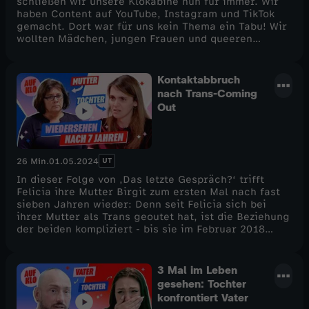
schließen wir unsere Klokabine nun für immer. Wir
haben Content auf YouTube, Instagram und TikTok
gemacht. Dort war für uns kein Thema ein Tabu! Wir
wollten Mädchen, jungen Frauen und queeren
Menschen zeigen, dass man okay ist, so wie man ist.
Das Format hat sich während der Jahre immer
wieder verändert, immer mit dem Anspruch daran,
Kontaktabbruch
eine junge Kernzielgruppe zu adressieren – das
nach Trans-Coming
konnten wir zuletzt nicht mehr erreichen. Wir
Out
machen nun Platz für neue junge Formate Und an der
Stelle bleibt uns nur eines zu sagen: Danke! Danke
an die beste und tollste Community der Welt: Ihr
habt uns dazu ermutigt, ganz offen über "Tabus" zu
UT
26 Min.
01.05.2024
sprechen, ihr habt eure Geheimnisse und Fragen mit
uns geteilt – ihr habt Auf Klo zu diesem wunderbaren
In dieser Folge von ‚Das letzte Gespräch?‘ trifft
Kanal gemacht. Das war eine tolle Zeit mit euch, die
Felicia ihre Mutter Birgit zum ersten Mal nach fast
wir niemals vergessen werden. Unsere Videos
sieben Jahren wieder: Denn seit Felicia sich bei
bleiben natürlich online. Danke und ganz viel Liebe
ihrer Mutter als Trans geoutet hat, ist die Beziehung
wünscht euch euer Auf Klo-Team
der beiden kompliziert - bis sie im Februar 2018
schließlich komplett den Kontakt abbrechen. Seitdem
haben Felicia und ihre Mutter Birgit nicht mehr
miteinander gesprochen. Felicia wünscht sich
3 Mal im Leben
Einsicht und Akzeptanz von ihrer Mutter, denn Birgit
gesehen: Tochter
fällt es schwer, Felicias Identität zu akzeptieren.
konfrontiert Vater
Birgit wiederum fühlt sich von Felicia oft verbal