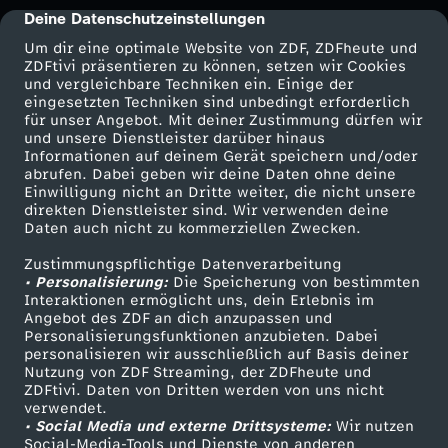
Freundschaft an einem viralen TikTok zerbrechen?
Deine Datenschutzeinstellungen
cmp-dialog-description
Gibt es in deinem Leben einen Konflikt? Vielleicht
Um dir eine optimale Website von ZDF, ZDFheute und
sogar ein “letztes Gespräch”, dass du mit unserer
ZDFtivi präsentieren zu können, setzen wir Cookies
Hilfe führen möchtest? Dann schreib uns an
und vergleichbare Techniken ein. Einige der
aufklo@supa-stories.de!
eingesetzten Techniken sind unbedingt erforderlich
für unser Angebot. Mit deiner Zustimmung dürfen wir
Mehr ZDF
Service
und unsere Dienstleister darüber hinaus
Informationen auf deinem Gerät speichern und/oder
ZDF-Apps
ZDFmitreden
abrufen. Dabei geben wir deine Daten ohne deine
Einwilligung nicht an Dritte weiter, die nicht unsere
Smart TV
Kontakt zum ZDF
direkten Dienstleister sind. Wir verwenden deine
Daten auch nicht zu kommerziellen Zwecken.
ZDFtext
Tickets
Zustimmungspflichtige Datenverarbeitung
Livestreams
Zuschauerservice
• Personalisierung:
Die Speicherung von bestimmten
Sendungen A-Z
Hilfe
Interaktionen ermöglicht uns, dein Erlebnis im
Angebot des ZDF an dich anzupassen und
TV-Programm
Personalisierungsfunktionen anzubieten. Dabei
personalisieren wir ausschließlich auf Basis deiner
Nutzung von ZDF Streaming, der ZDFheute und
ZDFtivi. Daten von Dritten werden von uns nicht
Das ZDF
verwendet.
• Social Media und externe Drittsysteme:
Wir nutzen
ZDF Unternehmen
Social-Media-Tools und Dienste von anderen