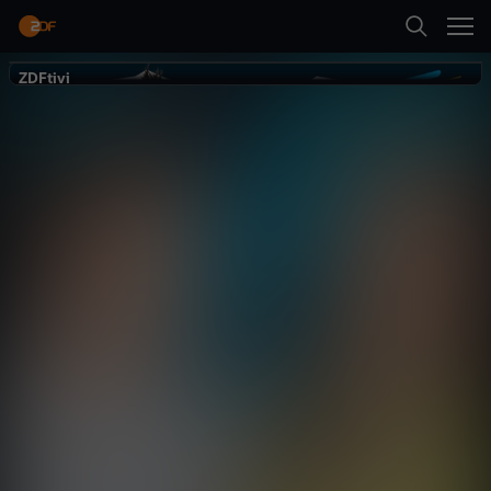
Zurück
ZDFtivi
ZDFtivi
logo!
news:date
Gesellschaft
Talk
informativ
Neueste Folge abspielen
Mehr