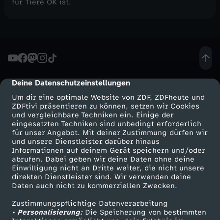
für Tiere OK ist.
Deine Datenschutzeinstellungen
cmp-dialog-description
Um dir eine optimale Website von ZDF, ZDFheute und
ZDFtivi präsentieren zu können, setzen wir Cookies
und vergleichbare Techniken ein. Einige der
eingesetzten Techniken sind unbedingt erforderlich
für unser Angebot. Mit deiner Zustimmung dürfen wir
Mehr ZDF
Service
und unsere Dienstleister darüber hinaus
Informationen auf deinem Gerät speichern und/oder
ZDF-Apps
ZDFmitreden
abrufen. Dabei geben wir deine Daten ohne deine
Einwilligung nicht an Dritte weiter, die nicht unsere
Smart TV
Kontakt zum ZDF
direkten Dienstleister sind. Wir verwenden deine
Daten auch nicht zu kommerziellen Zwecken.
ZDFtext
Tickets
Zustimmungspflichtige Datenverarbeitung
Livestreams
Zuschauerservice
• Personalisierung:
Die Speicherung von bestimmten
Sendungen A-Z
Hilfe