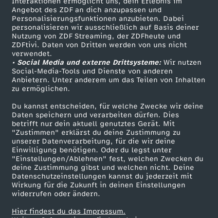
Interaktionen ermöglicht uns, dein Erlebnis im
Angebot des ZDF an dich anzupassen und
TV-Programm
Personalisierungsfunktionen anzubieten. Dabei
personalisieren wir ausschließlich auf Basis deiner
Nutzung von ZDF Streaming, der ZDFheute und
ZDFtivi. Daten von Dritten werden von uns nicht
Das ZDF
verwendet.
• Social Media und externe Drittsysteme:
Wir nutzen
ZDF Unternehmen
Social-Media-Tools und Dienste von anderen
Anbietern. Unter anderem um das Teilen von Inhalten
Karriere
zu ermöglichen.
Presseportal
Du kannst entscheiden, für welche Zwecke wir deine
ZDF goes Schule
Daten speichern und verarbeiten dürfen. Dies
betrifft nur dein aktuell genutztes Gerät. Mit
Werbefernsehen
"Zustimmen" erklärst du deine Zustimmung zu
unserer Datenverarbeitung, für die wir deine
Mainzelmännchen
Einwilligung benötigen. Oder du legst unter
"Einstellungen/Ablehnen" fest, welchen Zwecken du
deine Zustimmung gibst und welchen nicht. Deine
Datenschutzeinstellungen kannst du jederzeit mit
Wirkung für die Zukunft in deinen Einstellungen
widerrufen oder ändern.
Hier findest du das Impressum.
Partner