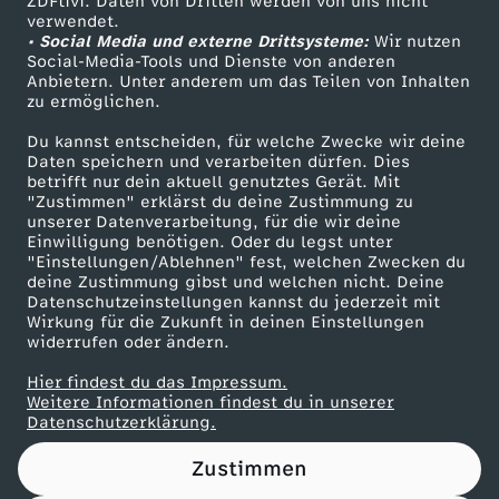
ZDFtivi. Daten von Dritten werden von uns nicht
Das ZDF
verwendet.
• Social Media und externe Drittsysteme:
Wir nutzen
ZDF Unternehmen
Social-Media-Tools und Dienste von anderen
Anbietern. Unter anderem um das Teilen von Inhalten
Karriere
zu ermöglichen.
Presseportal
Du kannst entscheiden, für welche Zwecke wir deine
ZDF goes Schule
Daten speichern und verarbeiten dürfen. Dies
betrifft nur dein aktuell genutztes Gerät. Mit
Werbefernsehen
"Zustimmen" erklärst du deine Zustimmung zu
unserer Datenverarbeitung, für die wir deine
Mainzelmännchen
Einwilligung benötigen. Oder du legst unter
"Einstellungen/Ablehnen" fest, welchen Zwecken du
deine Zustimmung gibst und welchen nicht. Deine
Datenschutzeinstellungen kannst du jederzeit mit
Wirkung für die Zukunft in deinen Einstellungen
widerrufen oder ändern.
Hier findest du das Impressum.
Partner
Weitere Informationen findest du in unserer
Datenschutzerklärung.
Zustimmen