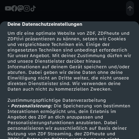
Deine Datenschutzeinstellungen
cmp-dialog-description
Um dir eine optimale Website von ZDF, ZDFheute und
ZDFtivi präsentieren zu können, setzen wir Cookies
und vergleichbare Techniken ein. Einige der
eingesetzten Techniken sind unbedingt erforderlich
für unser Angebot. Mit deiner Zustimmung dürfen wir
Mehr ZDF
Service
und unsere Dienstleister darüber hinaus
Informationen auf deinem Gerät speichern und/oder
ZDF-Apps
ZDFmitreden
abrufen. Dabei geben wir deine Daten ohne deine
Einwilligung nicht an Dritte weiter, die nicht unsere
Smart TV
Kontakt zum ZDF
direkten Dienstleister sind. Wir verwenden deine
Daten auch nicht zu kommerziellen Zwecken.
ZDFtext
Tickets
Zustimmungspflichtige Datenverarbeitung
Livestreams
Zuschauerservice
• Personalisierung:
Die Speicherung von bestimmten
Sendungen A-Z
Hilfe
Interaktionen ermöglicht uns, dein Erlebnis im
Angebot des ZDF an dich anzupassen und
TV-Programm
Personalisierungsfunktionen anzubieten. Dabei
personalisieren wir ausschließlich auf Basis deiner
Nutzung von ZDF Streaming, der ZDFheute und