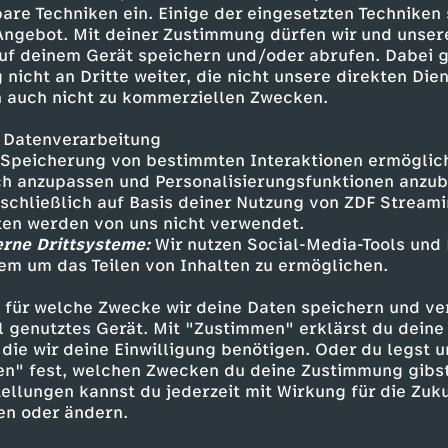
er in Kauf, Lynette in Gefahr zu
are Techniken ein. Einige der eingesetzten Techniken
 Angebot. Mit deiner Zustimmung dürfen wir und unser
uf deinem Gerät speichern und/oder abrufen. Dabei 
 nicht an Dritte weiter, die nicht unsere direkten Dien
 auch nicht zu kommerziellen Zwecken.
 Datenverarbeitung
Speicherung von bestimmten Interaktionen ermöglicht
h anzupassen und Personalisierungsfunktionen anzub
sschließlich auf Basis deiner Nutzung von ZDF Stream
tten werden von uns nicht verwendet.
erne Drittsysteme:
Wir nutzen Social-Media-Tools und
Inhalte entdecken
em um das Teilen von Inhalten zu ermöglichen.
Animation
fröhlich
Untertitel
FSK 0
 für welche Zwecke wir deine Daten speichern und ver
ell genutztes Gerät. Mit "Zustimmen" erklärst du dein
ebastian
die wir deine Einwilligung benötigen. Oder du legst u
en" fest, welchen Zwecken du deine Zustimmung gibst
ellungen kannst du jederzeit mit Wirkung für die Zuku
en oder ändern.