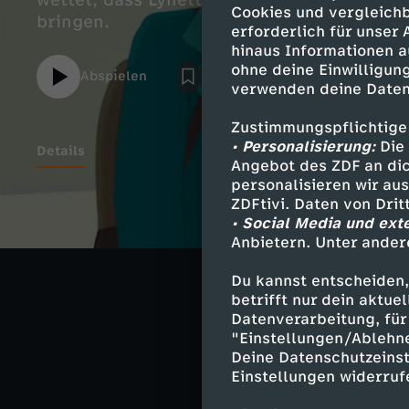
wettet, dass Lynette gewinnt. Dabei nimmt 
Cookies und vergleichb
bringen.
erforderlich für unser
hinaus Informationen a
ohne deine Einwilligung
Abspielen
verwenden deine Daten
Zustimmungspflichtige
• Personalisierung:
Die 
Details
Angebot des ZDF an dic
personalisieren wir au
ZDFtivi. Daten von Dri
• Social Media und ext
Ähnliche 
Anbietern. Unter ander
Abenteuer
Du kannst entscheiden,
betrifft nur dein aktu
Belle und S
Datenverarbeitung, für 
"Einstellungen/Ablehn
Deine Datenschutzeinst
Einstellungen widerruf