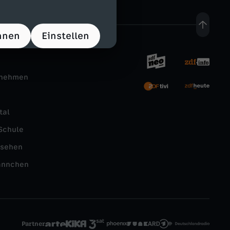
hnen
Einstellen
rnehmen
tal
Schule
nsehen
ännchen
Partner