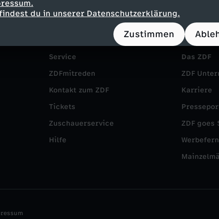
pressum.
findest du in unserer Datenschutzerklärung.
Zustimmen
Able
Service
Das ZDF
ZDFmitreden
ZDF Unte
Kontakt zum ZDF
Karriere
Tickets
Pressepor
Zuschauerservice
ZDF goes 
Hilfe
Werbefer
Mainzelm
pressum