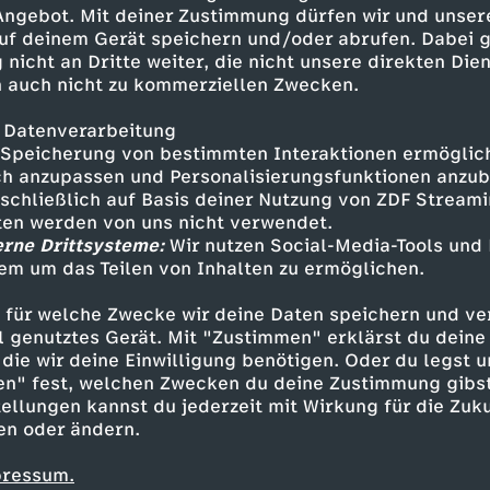
ber keine Zeit, da sie lieber
 Angebot. Mit deiner Zustimmung dürfen wir und unser
uf deinem Gerät speichern und/oder abrufen. Dabei 
 nicht an Dritte weiter, die nicht unsere direkten Dien
 auch nicht zu kommerziellen Zwecken.
 Datenverarbeitung
Speicherung von bestimmten Interaktionen ermöglicht
h anzupassen und Personalisierungsfunktionen anzub
sschließlich auf Basis deiner Nutzung von ZDF Stream
tten werden von uns nicht verwendet.
erne Drittsysteme:
Wir nutzen Social-Media-Tools und
em um das Teilen von Inhalten zu ermöglichen.
Inhalte entdecken
 für welche Zwecke wir deine Daten speichern und ver
Animation
fröhlich
Bibi und Tina
ell genutztes Gerät. Mit "Zustimmen" erklärst du dein
die wir deine Einwilligung benötigen. Oder du legst u
en" fest, welchen Zwecken du deine Zustimmung gibst
ellungen kannst du jederzeit mit Wirkung für die Zuku
en oder ändern.
pressum.