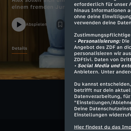
Alex sollen sich um ihn kümmern. Bibi hat a
erforderlich für unser
einem fremden Jungen helfen möchte.
hinaus Informationen a
ohne deine Einwilligung
verwenden deine Daten
Abspielen
Zustimmungspflichtige
• Personalisierung:
Die 
Angebot des ZDF an dic
Details
personalisieren wir au
ZDFtivi. Daten von Dri
• Social Media und ext
Anbietern. Unter ander
Ähnliche 
Du kannst entscheiden,
Abenteuer
betrifft nur dein aktu
Datenverarbeitung, für 
"Einstellungen/Ablehn
Deine Datenschutzeinst
Einstellungen widerruf
Hier findest du das Im