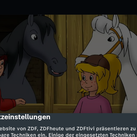
zeinstellungen
cription
ZDFtivi
ebsite von ZDF, ZDFheute und ZDFtivi präsentieren zu
n des Herzogs. Bibi, Tina und
are Techniken ein. Einige der eingesetzten Techniken