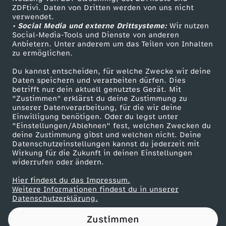
ZDFtivi. Daten von Dritten werden von uns nicht
Das ZDF
verwendet.
• Social Media und externe Drittsysteme:
Wir nutzen
ZDF Unternehmen
Social-Media-Tools und Dienste von anderen
Anbietern. Unter anderem um das Teilen von Inhalten
Karriere
zu ermöglichen.
Presseportal
Du kannst entscheiden, für welche Zwecke wir deine
ZDF goes Schule
Daten speichern und verarbeiten dürfen. Dies
betrifft nur dein aktuell genutztes Gerät. Mit
Werbefernsehen
"Zustimmen" erklärst du deine Zustimmung zu
unserer Datenverarbeitung, für die wir deine
Mainzelmännchen
Einwilligung benötigen. Oder du legst unter
"Einstellungen/Ablehnen" fest, welchen Zwecken du
deine Zustimmung gibst und welchen nicht. Deine
Datenschutzeinstellungen kannst du jederzeit mit
Wirkung für die Zukunft in deinen Einstellungen
widerrufen oder ändern.
Hier findest du das Impressum.
Partner
Weitere Informationen findest du in unserer
Datenschutzerklärung.
Zustimmen