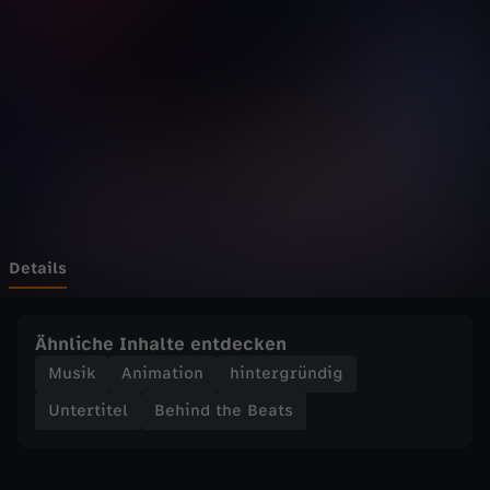
h
e
B
e
a
t
Details
s
Ähnliche Inhalte entdecken
-
Musik
Animation
hintergründig
Untertitel
Behind the Beats
S
y