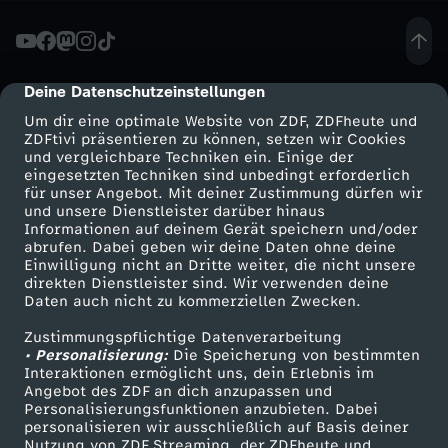
n
t
Deine Datenschutzeinstellungen
cmp-dialog-description
Um dir eine optimale Website von ZDF, ZDFheute und
h
ZDFtivi präsentieren zu können, setzen wir Cookies
und vergleichbare Techniken ein. Einige der
eingesetzten Techniken sind unbedingt erforderlich
f
für unser Angebot. Mit deiner Zustimmung dürfen wir
Mehr ZDF
Service
und unsere Dienstleister darüber hinaus
u
Informationen auf deinem Gerät speichern und/oder
ZDF-Apps
ZDFmitreden
abrufen. Dabei geben wir deine Daten ohne deine
Einwilligung nicht an Dritte weiter, die nicht unsere
n
Smart TV
Kontakt zum ZDF
direkten Dienstleister sind. Wir verwenden deine
Daten auch nicht zu kommerziellen Zwecken.
ZDFtext
Tickets
k
Zustimmungspflichtige Datenverarbeitung
Livestreams
Zuschauerservice
• Personalisierung:
Die Speicherung von bestimmten
Sendungen A-Z
Hilfe
Interaktionen ermöglicht uns, dein Erlebnis im
Angebot des ZDF an dich anzupassen und
TV-Programm
Personalisierungsfunktionen anzubieten. Dabei
personalisieren wir ausschließlich auf Basis deiner
Nutzung von ZDF Streaming, der ZDFheute und