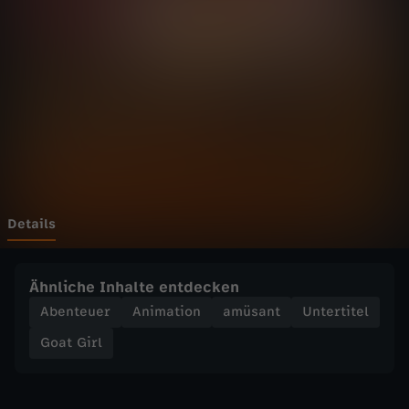
l
-
1
.
A
l
Details
l
Ähnliche Inhalte entdecken
e
Abenteuer
Animation
amüsant
Untertitel
Goat Girl
r
A