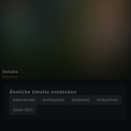
l
-
3
.
B
e
Details
s
Ähnliche Inhalte entdecken
t
Abenteuer
Animation
amüsant
Untertitel
Goat Girl
e
Z