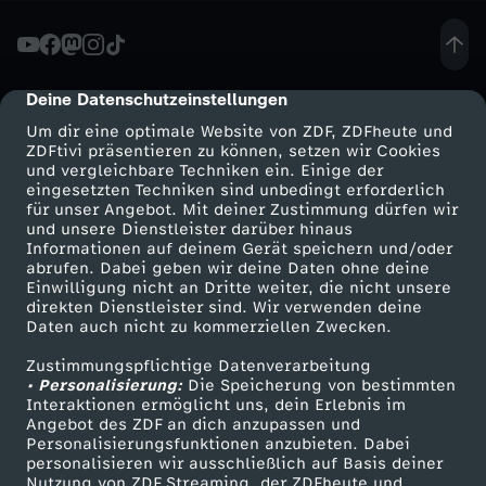
i
e
Deine Datenschutzeinstellungen
cmp-dialog-description
Um dir eine optimale Website von ZDF, ZDFheute und
g
ZDFtivi präsentieren zu können, setzen wir Cookies
und vergleichbare Techniken ein. Einige der
eingesetzten Techniken sind unbedingt erforderlich
e
für unser Angebot. Mit deiner Zustimmung dürfen wir
Mehr ZDF
Service
und unsere Dienstleister darüber hinaus
n
Informationen auf deinem Gerät speichern und/oder
ZDF-Apps
ZDFmitreden
abrufen. Dabei geben wir deine Daten ohne deine
Einwilligung nicht an Dritte weiter, die nicht unsere
-
Smart TV
Kontakt zum ZDF
direkten Dienstleister sind. Wir verwenden deine
Daten auch nicht zu kommerziellen Zwecken.
ZDFtext
Tickets
F
Zustimmungspflichtige Datenverarbeitung
Livestreams
Zuschauerservice
• Personalisierung:
Die Speicherung von bestimmten
r
Sendungen A-Z
Hilfe
Interaktionen ermöglicht uns, dein Erlebnis im
Angebot des ZDF an dich anzupassen und
TV-Programm
Personalisierungsfunktionen anzubieten. Dabei
e
personalisieren wir ausschließlich auf Basis deiner
Nutzung von ZDF Streaming, der ZDFheute und