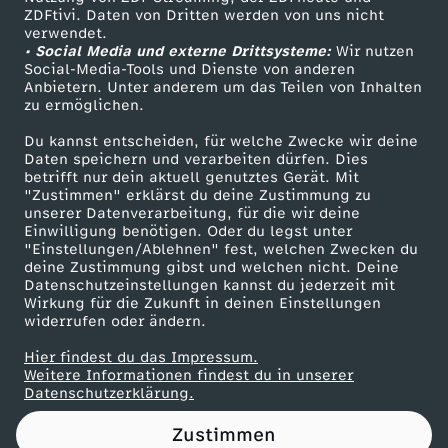
ZDFtivi. Daten von Dritten werden von uns nicht
u
Das ZDF
verwendet.
• Social Media und externe Drittsysteme:
Wir nutzen
ZDF Unternehmen
n
Social-Media-Tools und Dienste von anderen
Anbietern. Unter anderem um das Teilen von Inhalten
Karriere
zu ermöglichen.
d
Presseportal
Du kannst entscheiden, für welche Zwecke wir deine
ZDF goes Schule
Daten speichern und verarbeiten dürfen. Dies
i
betrifft nur dein aktuell genutztes Gerät. Mit
Werbefernsehen
"Zustimmen" erklärst du deine Zustimmung zu
n
unserer Datenverarbeitung, für die wir deine
Mainzelmännchen
Einwilligung benötigen. Oder du legst unter
"Einstellungen/Ablehnen" fest, welchen Zwecken du
n
deine Zustimmung gibst und welchen nicht. Deine
Datenschutzeinstellungen kannst du jederzeit mit
Wirkung für die Zukunft in deinen Einstellungen
e
widerrufen oder ändern.
n
Hier findest du das Impressum.
Partner
Weitere Informationen findest du in unserer
Datenschutzerklärung.
Zustimmen