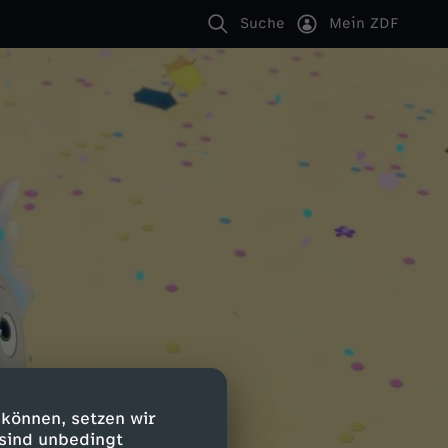
Suche
Mein ZDF
 können, setzen wir
 sind unbedingt