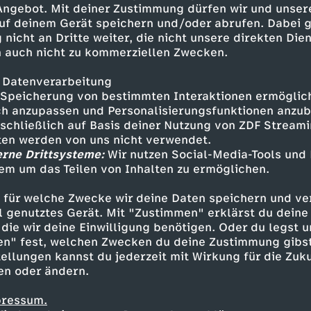
 Angebot. Mit deiner Zustimmung dürfen wir und unser
uf deinem Gerät speichern und/oder abrufen. Dabei 
 nicht an Dritte weiter, die nicht unsere direkten Dien
 auch nicht zu kommerziellen Zwecken.
 Datenverarbeitung
Speicherung von bestimmten Interaktionen ermöglicht
h anzupassen und Personalisierungsfunktionen anzub
sschließlich auf Basis deiner Nutzung von ZDF Stream
tten werden von uns nicht verwendet.
erne Drittsysteme:
Wir nutzen Social-Media-Tools und
em um das Teilen von Inhalten zu ermöglichen.
Inhalte entdecken
 für welche Zwecke wir deine Daten speichern und ver
Animation
lebendig
Untertitel
Mamfie
ell genutztes Gerät. Mit "Zustimmen" erklärst du dein
die wir deine Einwilligung benötigen. Oder du legst u
en" fest, welchen Zwecken du deine Zustimmung gibst
ellungen kannst du jederzeit mit Wirkung für die Zuku
en oder ändern.
pressum.