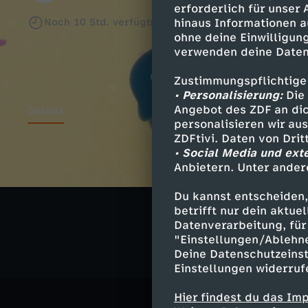
erforderlich für unser
Noch
10 Std.
verfügbar
hinaus Informationen a
ohne deine Einwilligung
verwenden deine Daten
Zustimmungspflichtige
• Personalisierung:
Die 
Angebot des ZDF an dic
Details
personalisieren wir au
ZDFtivi. Daten von Dri
• Social Media und ext
Anbietern. Unter ander
Ähnliche 
Du kannst entscheiden,
Abenteuer
betrifft nur dein aktu
Datenverarbeitung, für 
"Einstellungen/Ablehn
Deine Datenschutzeinst
Einstellungen widerruf
Hier findest du das Im