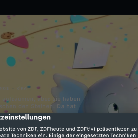
2026
KiKA
d aufräumen, aber sie haben
ischen den Steinen. Da hat
zeinstellungen
cription
ebsite von ZDF, ZDFheute und ZDFtivi präsentieren zu
are Techniken ein. Einige der eingesetzten Techniken