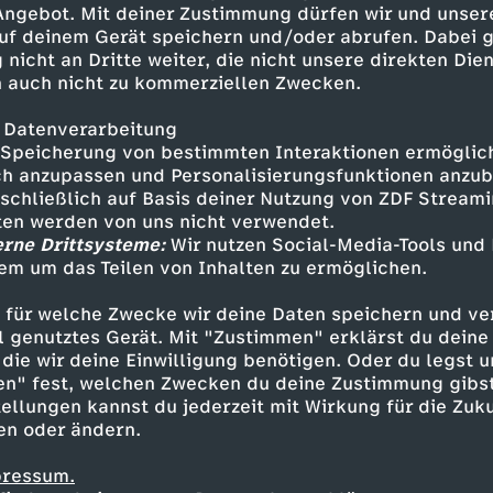
 Angebot. Mit deiner Zustimmung dürfen wir und unser
uf deinem Gerät speichern und/oder abrufen. Dabei 
 nicht an Dritte weiter, die nicht unsere direkten Dien
 auch nicht zu kommerziellen Zwecken.
 Datenverarbeitung
Speicherung von bestimmten Interaktionen ermöglicht
h anzupassen und Personalisierungsfunktionen anzub
sschließlich auf Basis deiner Nutzung von ZDF Stream
tten werden von uns nicht verwendet.
erne Drittsysteme:
Wir nutzen Social-Media-Tools und
em um das Teilen von Inhalten zu ermöglichen.
Inhalte entdecken
 für welche Zwecke wir deine Daten speichern und ver
nimation
erfrischend
Untertitel
Zoés Zaub
ell genutztes Gerät. Mit "Zustimmen" erklärst du dein
die wir deine Einwilligung benötigen. Oder du legst u
en" fest, welchen Zwecken du deine Zustimmung gibst
ellungen kannst du jederzeit mit Wirkung für die Zuku
en oder ändern.
pressum.