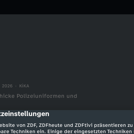
2026
KiKA
chicke Polizeiuniformen und
zeinstellungen
cription
ebsite von ZDF, ZDFheute und ZDFtivi präsentieren zu
are Techniken ein. Einige der eingesetzten Techniken