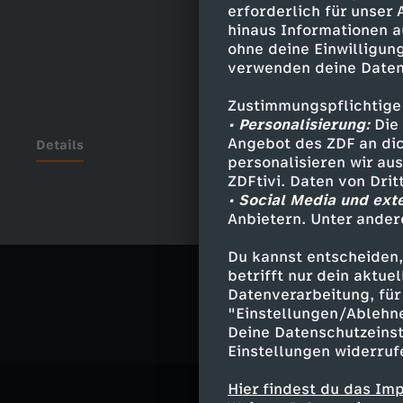
erforderlich für unser
hinaus Informationen a
ohne deine Einwilligung
verwenden deine Daten
Zustimmungspflichtige
• Personalisierung:
Die 
Angebot des ZDF an dic
Details
personalisieren wir au
ZDFtivi. Daten von Dri
• Social Media und ext
Anbietern. Unter ander
Ähnliche 
Du kannst entscheiden,
Fantasy
A
betrifft nur dein aktu
Datenverarbeitung, für 
"Einstellungen/Ablehn
Deine Datenschutzeinst
Einstellungen widerruf
Hier findest du das Im