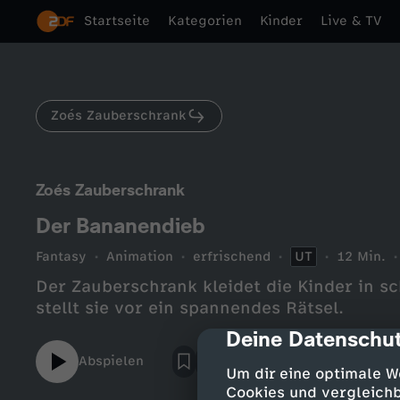
Startseite
Kategorien
Kinder
Live & TV
Zoés Zauberschrank
Zoés Zauberschrank
Der Bananendieb
Fantasy
Animation
erfrischend
UT
12 Min.
Der Zauberschrank kleidet die Kinder in s
stellt sie vor ein spannendes Rätsel.
Deine Datenschut
cmp-dialog-des
Abspielen
Um dir eine optimale W
Cookies und vergleichb