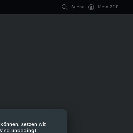
Suche
Mein ZDF
 können, setzen wir
 sind unbedingt