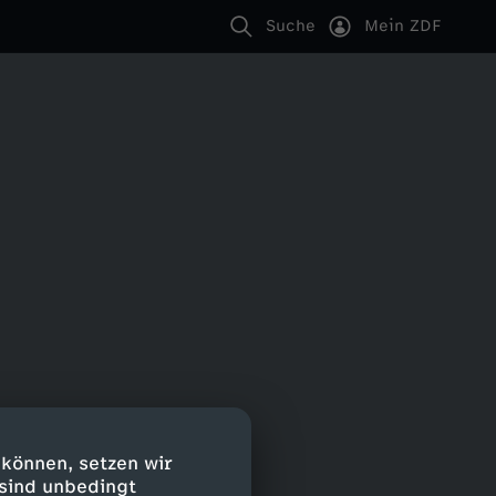
Suche
Mein ZDF
 können, setzen wir
 sind unbedingt