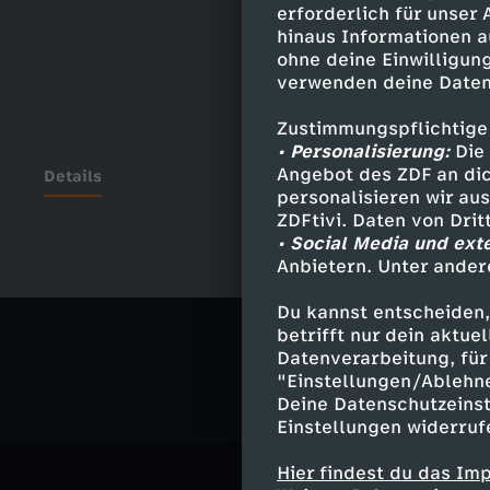
erforderlich für unser
hinaus Informationen a
ohne deine Einwilligung
verwenden deine Daten
Zustimmungspflichtige
• Personalisierung:
Die 
Angebot des ZDF an dic
Details
personalisieren wir au
ZDFtivi. Daten von Dri
• Social Media und ext
Anbietern. Unter ander
Ähnliche 
Du kannst entscheiden,
Fantasy
A
betrifft nur dein aktu
Datenverarbeitung, für 
"Einstellungen/Ablehn
Deine Datenschutzeinst
Einstellungen widerruf
Hier findest du das Im