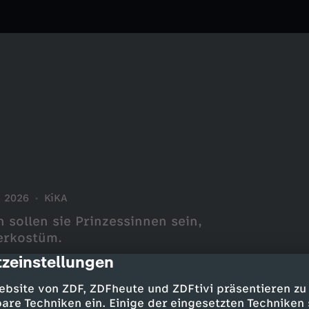
2026
KiKA
 sollen sie Prinzessinnen sein,
rerkostüm.
zeinstellungen
cription
ebsite von ZDF, ZDFheute und ZDFtivi präsentieren zu
are Techniken ein. Einige der eingesetzten Techniken