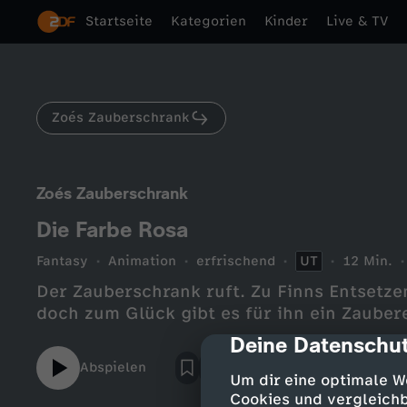
Startseite
Kategorien
Kinder
Live & TV
Zoés Zauberschrank
Zoés Zauberschrank
Die Farbe Rosa
Fantasy
Animation
erfrischend
UT
12 Min.
Der Zauberschrank ruft. Zu Finns Entsetzen
doch zum Glück gibt es für ihn ein Zaube
Deine Datenschut
cmp-dialog-des
Abspielen
Um dir eine optimale W
Cookies und vergleichb