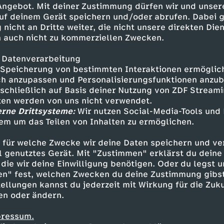
 Angebot. Mit deiner Zustimmung dürfen wir und unser
uf deinem Gerät speichern und/oder abrufen. Dabei 
 nicht an Dritte weiter, die nicht unsere direkten Dien
 auch nicht zu kommerziellen Zwecken.
 Datenverarbeitung
Speicherung von bestimmten Interaktionen ermöglicht
h anzupassen und Personalisierungsfunktionen anzub
sschließlich auf Basis deiner Nutzung von ZDF Stream
tten werden von uns nicht verwendet.
erne Drittsysteme:
Wir nutzen Social-Media-Tools und
em um das Teilen von Inhalten zu ermöglichen.
Inhalte entdecken
 für welche Zwecke wir deine Daten speichern und ver
nimation
erfrischend
Untertitel
Zoés Zaub
ell genutztes Gerät. Mit "Zustimmen" erklärst du dein
die wir deine Einwilligung benötigen. Oder du legst u
en" fest, welchen Zwecken du deine Zustimmung gibst
ellungen kannst du jederzeit mit Wirkung für die Zuku
en oder ändern.
pressum.