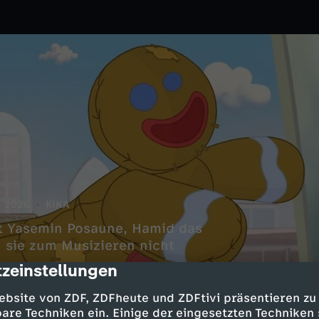
2026
KiKA
t Yasemin Posaune, Hamid das
 sie zum Musizieren nicht
zeinstellungen
cription
ebsite von ZDF, ZDFheute und ZDFtivi präsentieren zu
are Techniken ein. Einige der eingesetzten Techniken