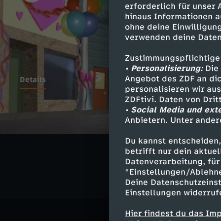
erforderlich für unser
hinaus Informationen a
ohne deine Einwilligung
verwenden deine Daten
Zustimmungspflichtige
• Personalisierung:
Die 
Angebot des ZDF an dic
Details
personalisieren wir au
ZDFtivi. Daten von Dri
• Social Media und ext
Anbietern. Unter ander
Ähnliche 
Du kannst entscheiden,
Fantasy
A
betrifft nur dein aktu
Datenverarbeitung, für 
"Einstellungen/Ablehn
Deine Datenschutzeinst
Einstellungen widerruf
Hier findest du das Im