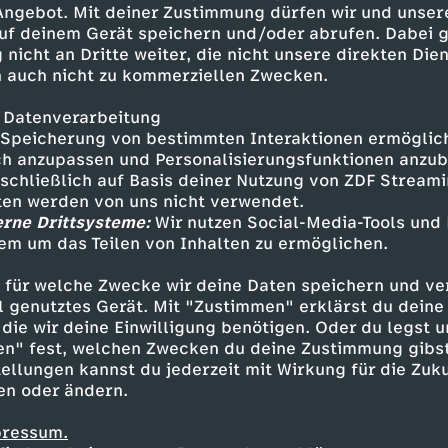
 Angebot. Mit deiner Zustimmung dürfen wir und unser
uf deinem Gerät speichern und/oder abrufen. Dabei 
 nicht an Dritte weiter, die nicht unsere direkten Dien
 auch nicht zu kommerziellen Zwecken.
 Datenverarbeitung
Speicherung von bestimmten Interaktionen ermöglicht
h anzupassen und Personalisierungsfunktionen anzub
sschließlich auf Basis deiner Nutzung von ZDF Stream
tten werden von uns nicht verwendet.
erne Drittsysteme:
Wir nutzen Social-Media-Tools und
em um das Teilen von Inhalten zu ermöglichen.
Inhalte entdecken
 für welche Zwecke wir deine Daten speichern und ver
nimation
erfrischend
Untertitel
Zoés Zaub
ell genutztes Gerät. Mit "Zustimmen" erklärst du dein
die wir deine Einwilligung benötigen. Oder du legst u
en" fest, welchen Zwecken du deine Zustimmung gibst
ellungen kannst du jederzeit mit Wirkung für die Zuku
en oder ändern.
pressum.