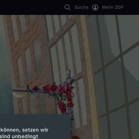
Suche
Mein ZDF
 können, setzen wir
 sind unbedingt