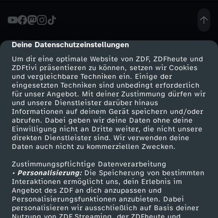
-
E
Deine Datenschutzeinstellungen
cmp-dialog-description
Um dir eine optimale Website von ZDF, ZDFheute und
i
ZDFtivi präsentieren zu können, setzen wir Cookies
und vergleichbare Techniken ein. Einige der
eingesetzten Techniken sind unbedingt erforderlich
n
für unser Angebot. Mit deiner Zustimmung dürfen wir
Mehr ZDF
Service
und unsere Dienstleister darüber hinaus
N
Informationen auf deinem Gerät speichern und/oder
ZDF-Apps
ZDFmitreden
abrufen. Dabei geben wir deine Daten ohne deine
Einwilligung nicht an Dritte weiter, die nicht unsere
ä
Smart TV
Kontakt zum ZDF
direkten Dienstleister sind. Wir verwenden deine
Daten auch nicht zu kommerziellen Zwecken.
ZDFtext
Tickets
s
Zustimmungspflichtige Datenverarbeitung
Livestreams
Zuschauerservice
• Personalisierung:
Die Speicherung von bestimmten
c
Sendungen A-Z
Hilfe
Interaktionen ermöglicht uns, dein Erlebnis im
Angebot des ZDF an dich anzupassen und
TV-Programm
Personalisierungsfunktionen anzubieten. Dabei
h
personalisieren wir ausschließlich auf Basis deiner
Nutzung von ZDF Streaming, der ZDFheute und