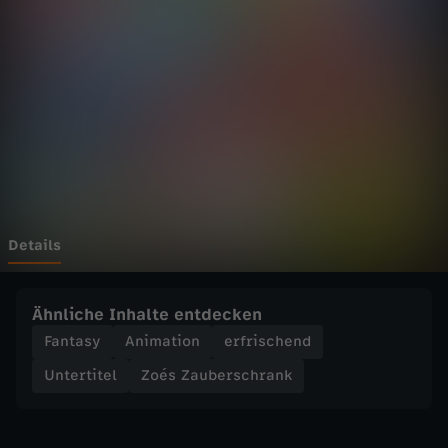
b
e
r
s
c
h
Details
r
Ähnliche Inhalte entdecken
a
Fantasy
Animation
erfrischend
Untertitel
Zoés Zauberschrank
n
k