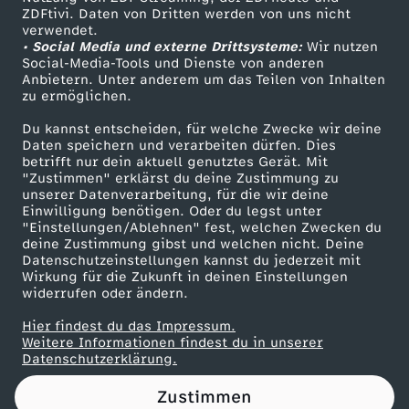
ZDFtivi. Daten von Dritten werden von uns nicht
e
Das ZDF
verwendet.
• Social Media und externe Drittsysteme:
Wir nutzen
ZDF Unternehmen
n
Social-Media-Tools und Dienste von anderen
Anbietern. Unter anderem um das Teilen von Inhalten
Karriere
zu ermöglichen.
f
Presseportal
Du kannst entscheiden, für welche Zwecke wir deine
ZDF goes Schule
Daten speichern und verarbeiten dürfen. Dies
ü
betrifft nur dein aktuell genutztes Gerät. Mit
Werbefernsehen
"Zustimmen" erklärst du deine Zustimmung zu
r
unserer Datenverarbeitung, für die wir deine
Mainzelmännchen
Einwilligung benötigen. Oder du legst unter
"Einstellungen/Ablehnen" fest, welchen Zwecken du
T
deine Zustimmung gibst und welchen nicht. Deine
Datenschutzeinstellungen kannst du jederzeit mit
Wirkung für die Zukunft in deinen Einstellungen
e
widerrufen oder ändern.
n
Hier findest du das Impressum.
Partner
Weitere Informationen findest du in unserer
Datenschutzerklärung.
n
Zustimmen