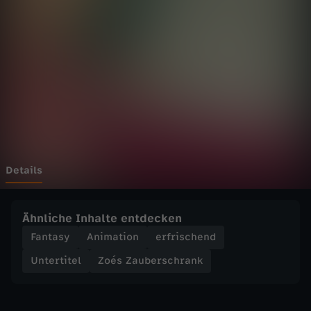
b
e
r
s
c
h
Details
r
Ähnliche Inhalte entdecken
a
Fantasy
Animation
erfrischend
Untertitel
Zoés Zauberschrank
n
k