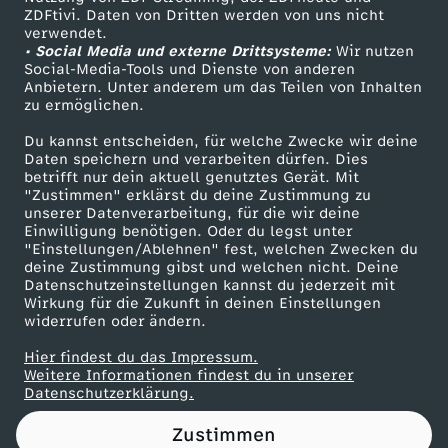
ZDFtivi. Daten von Dritten werden von uns nicht
k
Das ZDF
verwendet.
• Social Media und externe Drittsysteme:
Wir nutzen
ZDF Unternehmen
r
Social-Media-Tools und Dienste von anderen
Anbietern. Unter anderem um das Teilen von Inhalten
Karriere
zu ermöglichen.
a
Presseportal
Du kannst entscheiden, für welche Zwecke wir deine
ZDF goes Schule
Daten speichern und verarbeiten dürfen. Dies
k
betrifft nur dein aktuell genutztes Gerät. Mit
Werbefernsehen
"Zustimmen" erklärst du deine Zustimmung zu
e
unserer Datenverarbeitung, für die wir deine
Mainzelmännchen
Einwilligung benötigen. Oder du legst unter
"Einstellungen/Ablehnen" fest, welchen Zwecken du
l
deine Zustimmung gibst und welchen nicht. Deine
Datenschutzeinstellungen kannst du jederzeit mit
Wirkung für die Zukunft in deinen Einstellungen
l
widerrufen oder ändern.
a
Hier findest du das Impressum.
Partner
Weitere Informationen findest du in unserer
Datenschutzerklärung.
n
Zustimmen