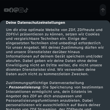
-
I
Deine Datenschutzeinstellungen
cmp-dialog-description
Um dir eine optimale Website von ZDF, ZDFheute und
m
ZDFtivi präsentieren zu können, setzen wir Cookies
und vergleichbare Techniken ein. Einige der
eingesetzten Techniken sind unbedingt erforderlich
K
für unser Angebot. Mit deiner Zustimmung dürfen wir
Mehr ZDF
Service
und unsere Dienstleister darüber hinaus
r
Informationen auf deinem Gerät speichern und/oder
ZDF-Apps
ZDFmitreden
abrufen. Dabei geben wir deine Daten ohne deine
Einwilligung nicht an Dritte weiter, die nicht unsere
i
Smart TV
Kontakt zum ZDF
direkten Dienstleister sind. Wir verwenden deine
Daten auch nicht zu kommerziellen Zwecken.
ZDFtext
Tickets
k
Zustimmungspflichtige Datenverarbeitung
Livestreams
Zuschauerservice
• Personalisierung:
Die Speicherung von bestimmten
e
Sendungen A-Z
Hilfe
Interaktionen ermöglicht uns, dein Erlebnis im
Angebot des ZDF an dich anzupassen und
TV-Programm
Personalisierungsfunktionen anzubieten. Dabei
l
personalisieren wir ausschließlich auf Basis deiner
Nutzung von ZDF Streaming, der ZDFheute und