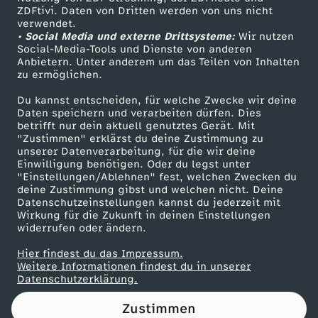
ZDFtivi. Daten von Dritten werden von uns nicht
n
Das ZDF
verwendet.
• Social Media und externe Drittsysteme:
Wir nutzen
ZDF Unternehmen
d
Social-Media-Tools und Dienste von anderen
Anbietern. Unter anderem um das Teilen von Inhalten
Karriere
zu ermöglichen.
i
Presseportal
Du kannst entscheiden, für welche Zwecke wir deine
ZDF goes Schule
Daten speichern und verarbeiten dürfen. Dies
a
betrifft nur dein aktuell genutztes Gerät. Mit
Werbefernsehen
"Zustimmen" erklärst du deine Zustimmung zu
n
unserer Datenverarbeitung, für die wir deine
Mainzelmännchen
Einwilligung benötigen. Oder du legst unter
"Einstellungen/Ablehnen" fest, welchen Zwecken du
e
deine Zustimmung gibst und welchen nicht. Deine
Datenschutzeinstellungen kannst du jederzeit mit
Wirkung für die Zukunft in deinen Einstellungen
r
widerrufen oder ändern.
j
Hier findest du das Impressum.
Partner
Weitere Informationen findest du in unserer
Datenschutzerklärung.
u
Zustimmen