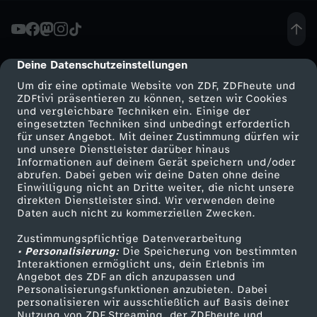
-
K
Deine Datenschutzeinstellungen
cmp-dialog-description
Um dir eine optimale Website von ZDF, ZDFheute und
l
ZDFtivi präsentieren zu können, setzen wir Cookies
und vergleichbare Techniken ein. Einige der
eingesetzten Techniken sind unbedingt erforderlich
e
für unser Angebot. Mit deiner Zustimmung dürfen wir
Mehr ZDF
Service
und unsere Dienstleister darüber hinaus
i
Informationen auf deinem Gerät speichern und/oder
ZDF-Apps
ZDFmitreden
abrufen. Dabei geben wir deine Daten ohne deine
Einwilligung nicht an Dritte weiter, die nicht unsere
n
Smart TV
Kontakt zum ZDF
direkten Dienstleister sind. Wir verwenden deine
Daten auch nicht zu kommerziellen Zwecken.
ZDFtext
Tickets
e
Zustimmungspflichtige Datenverarbeitung
Livestreams
Zuschauerservice
• Personalisierung:
Die Speicherung von bestimmten
r
Sendungen A-Z
Hilfe
Interaktionen ermöglicht uns, dein Erlebnis im
Angebot des ZDF an dich anzupassen und
TV-Programm
Personalisierungsfunktionen anzubieten. Dabei
I
personalisieren wir ausschließlich auf Basis deiner
Nutzung von ZDF Streaming, der ZDFheute und