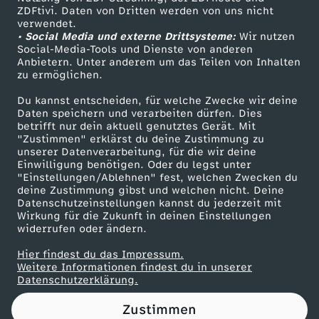
ZDFtivi. Daten von Dritten werden von uns nicht
h
Das ZDF
verwendet.
• Social Media und externe Drittsysteme:
Wir nutzen
ZDF Unternehmen
l
Social-Media-Tools und Dienste von anderen
Anbietern. Unter anderem um das Teilen von Inhalten
Karriere
zu ermöglichen.
e
Presseportal
Du kannst entscheiden, für welche Zwecke wir deine
ZDF goes Schule
Daten speichern und verarbeiten dürfen. Dies
i
betrifft nur dein aktuell genutztes Gerät. Mit
Werbefernsehen
"Zustimmen" erklärst du deine Zustimmung zu
n
unserer Datenverarbeitung, für die wir deine
Mainzelmännchen
Einwilligung benötigen. Oder du legst unter
"Einstellungen/Ablehnen" fest, welchen Zwecken du
deine Zustimmung gibst und welchen nicht. Deine
Datenschutzeinstellungen kannst du jederzeit mit
Wirkung für die Zukunft in deinen Einstellungen
widerrufen oder ändern.
Hier findest du das Impressum.
Partner
Weitere Informationen findest du in unserer
Datenschutzerklärung.
Zustimmen