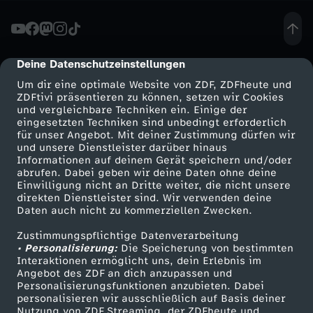
-
L
Deine Datenschutzeinstellungen
cmp-dialog-description
Um dir eine optimale Website von ZDF, ZDFheute und
i
ZDFtivi präsentieren zu können, setzen wir Cookies
und vergleichbare Techniken ein. Einige der
eingesetzten Techniken sind unbedingt erforderlich
l
für unser Angebot. Mit deiner Zustimmung dürfen wir
Mehr ZDF
Service
und unsere Dienstleister darüber hinaus
a
Informationen auf deinem Gerät speichern und/oder
ZDF-Apps
ZDFmitreden
abrufen. Dabei geben wir deine Daten ohne deine
Einwilligung nicht an Dritte weiter, die nicht unsere
F
Smart TV
Kontakt zum ZDF
direkten Dienstleister sind. Wir verwenden deine
Daten auch nicht zu kommerziellen Zwecken.
ZDFtext
Tickets
i
Zustimmungspflichtige Datenverarbeitung
Livestreams
Zuschauerservice
• Personalisierung:
Die Speicherung von bestimmten
s
Sendungen A-Z
Hilfe
Interaktionen ermöglicht uns, dein Erlebnis im
Angebot des ZDF an dich anzupassen und
TV-Programm
Personalisierungsfunktionen anzubieten. Dabei
c
personalisieren wir ausschließlich auf Basis deiner
Nutzung von ZDF Streaming, der ZDFheute und