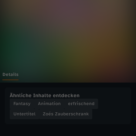
b
e
r
s
c
h
Details
r
Ähnliche Inhalte entdecken
a
Fantasy
Animation
erfrischend
Untertitel
Zoés Zauberschrank
n
k