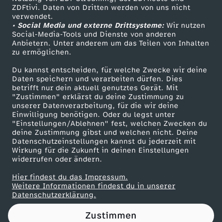
ZDFtivi. Daten von Dritten werden von uns nicht
s
Das ZDF
verwendet.
• Social Media und externe Drittsysteme:
Wir nutzen
ZDF Unternehmen
t
Social-Media-Tools und Dienste von anderen
Anbietern. Unter anderem um das Teilen von Inhalten
Karriere
zu ermöglichen.
a
Presseportal
Du kannst entscheiden, für welche Zwecke wir deine
ZDF goes Schule
Daten speichern und verarbeiten dürfen. Dies
n
betrifft nur dein aktuell genutztes Gerät. Mit
Werbefernsehen
"Zustimmen" erklärst du deine Zustimmung zu
z
unserer Datenverarbeitung, für die wir deine
Mainzelmännchen
Einwilligung benötigen. Oder du legst unter
"Einstellungen/Ablehnen" fest, welchen Zwecken du
deine Zustimmung gibst und welchen nicht. Deine
Datenschutzeinstellungen kannst du jederzeit mit
Wirkung für die Zukunft in deinen Einstellungen
widerrufen oder ändern.
Hier findest du das Impressum.
Partner
Weitere Informationen findest du in unserer
Datenschutzerklärung.
Zustimmen