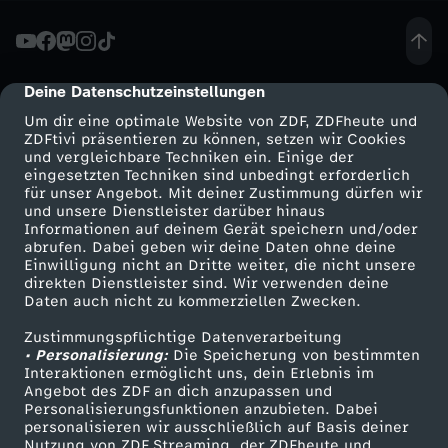
-
T
Deine Datenschutzeinstellungen
cmp-dialog-description
Um dir eine optimale Website von ZDF, ZDFheute und
o
ZDFtivi präsentieren zu können, setzen wir Cookies
und vergleichbare Techniken ein. Einige der
eingesetzten Techniken sind unbedingt erforderlich
r
für unser Angebot. Mit deiner Zustimmung dürfen wir
Mehr ZDF
Service
und unsere Dienstleister darüber hinaus
t
Informationen auf deinem Gerät speichern und/oder
ZDF-Apps
ZDFmitreden
abrufen. Dabei geben wir deine Daten ohne deine
Einwilligung nicht an Dritte weiter, die nicht unsere
e
Smart TV
Kontakt zum ZDF
direkten Dienstleister sind. Wir verwenden deine
Daten auch nicht zu kommerziellen Zwecken.
ZDFtext
Tickets
n
Zustimmungspflichtige Datenverarbeitung
Livestreams
Zuschauerservice
• Personalisierung:
Die Speicherung von bestimmten
e
Sendungen A-Z
Hilfe
Interaktionen ermöglicht uns, dein Erlebnis im
Angebot des ZDF an dich anzupassen und
TV-Programm
Personalisierungsfunktionen anzubieten. Dabei
i
personalisieren wir ausschließlich auf Basis deiner
Nutzung von ZDF Streaming, der ZDFheute und