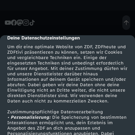
,
w
Deine Datenschutzeinstellungen
cmp-dialog-description
i
Um dir eine optimale Website von ZDF, ZDFheute und
ZDFtivi präsentieren zu können, setzen wir Cookies
e
und vergleichbare Techniken ein. Einige der
eingesetzten Techniken sind unbedingt erforderlich
l
für unser Angebot. Mit deiner Zustimmung dürfen wir
Mehr ZDF
Service
und unsere Dienstleister darüber hinaus
Informationen auf deinem Gerät speichern und/oder
i
ZDF-Apps
ZDFmitreden
abrufen. Dabei geben wir deine Daten ohne deine
Einwilligung nicht an Dritte weiter, die nicht unsere
Smart TV
Kontakt zum ZDF
direkten Dienstleister sind. Wir verwenden deine
e
Daten auch nicht zu kommerziellen Zwecken.
ZDFtext
Tickets
b
Zustimmungspflichtige Datenverarbeitung
Livestreams
Zuschauerservice
• Personalisierung:
Die Speicherung von bestimmten
Sendungen A-Z
Hilfe
Interaktionen ermöglicht uns, dein Erlebnis im
i
Angebot des ZDF an dich anzupassen und
TV-Programm
Personalisierungsfunktionen anzubieten. Dabei