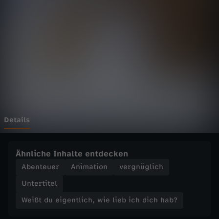
e
i
g
e
n
t
Details
l
Ähnliche Inhalte entdecken
i
Abenteuer
Animation
vergnüglich
Untertitel
c
Weißt du eigentlich, wie lieb ich dich hab?
h