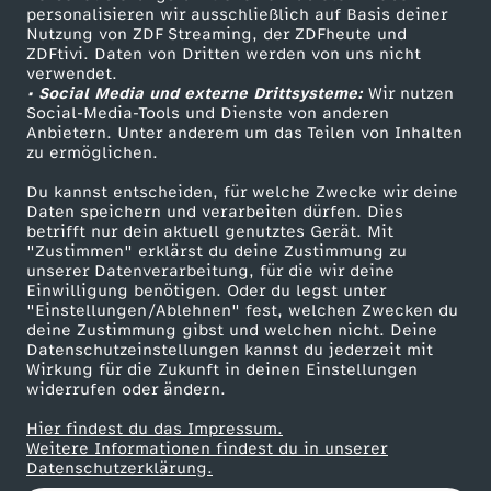
personalisieren wir ausschließlich auf Basis deiner
c
Nutzung von ZDF Streaming, der ZDFheute und
ZDFtivi. Daten von Dritten werden von uns nicht
Das ZDF
h
verwendet.
• Social Media und externe Drittsysteme:
Wir nutzen
ZDF Unternehmen
Social-Media-Tools und Dienste von anderen
d
Anbietern. Unter anderem um das Teilen von Inhalten
Karriere
zu ermöglichen.
Presseportal
i
Du kannst entscheiden, für welche Zwecke wir deine
ZDF goes Schule
Daten speichern und verarbeiten dürfen. Dies
c
betrifft nur dein aktuell genutztes Gerät. Mit
Werbefernsehen
"Zustimmen" erklärst du deine Zustimmung zu
unserer Datenverarbeitung, für die wir deine
Mainzelmännchen
h
Einwilligung benötigen. Oder du legst unter
"Einstellungen/Ablehnen" fest, welchen Zwecken du
deine Zustimmung gibst und welchen nicht. Deine
h
Datenschutzeinstellungen kannst du jederzeit mit
Wirkung für die Zukunft in deinen Einstellungen
a
widerrufen oder ändern.
Hier findest du das Impressum.
b
Partner
Weitere Informationen findest du in unserer
Datenschutzerklärung.