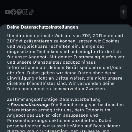
b
o
Deine Datenschutzeinstellungen
cmp-dialog-description
Um dir eine optimale Website von ZDF, ZDFheute und
o
ZDFtivi präsentieren zu können, setzen wir Cookies
und vergleichbare Techniken ein. Einige der
eingesetzten Techniken sind unbedingt erforderlich
t
für unser Angebot. Mit deiner Zustimmung dürfen wir
Mehr ZDF
Service
und unsere Dienstleister darüber hinaus
a
Informationen auf deinem Gerät speichern und/oder
ZDF-Apps
ZDFmitreden
abrufen. Dabei geben wir deine Daten ohne deine
Einwilligung nicht an Dritte weiter, die nicht unsere
u
Smart TV
Kontakt zum ZDF
direkten Dienstleister sind. Wir verwenden deine
Daten auch nicht zu kommerziellen Zwecken.
ZDFtext
Tickets
ß
Zustimmungspflichtige Datenverarbeitung
Livestreams
Zuschauerservice
• Personalisierung:
Die Speicherung von bestimmten
e
Sendungen A-Z
Hilfe
Interaktionen ermöglicht uns, dein Erlebnis im
Angebot des ZDF an dich anzupassen und
TV-Programm
Personalisierungsfunktionen anzubieten. Dabei
r
personalisieren wir ausschließlich auf Basis deiner
Nutzung von ZDF Streaming, der ZDFheute und