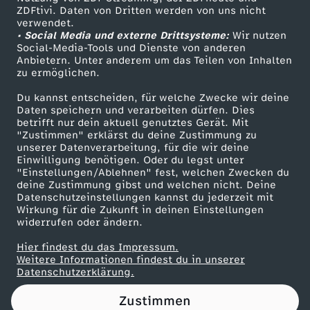
ZDFtivi. Daten von Dritten werden von uns nicht
P
Das ZDF
verwendet.
• Social Media und externe Drittsysteme:
Wir nutzen
ZDF Unternehmen
u
Social-Media-Tools und Dienste von anderen
Anbietern. Unter anderem um das Teilen von Inhalten
Karriere
zu ermöglichen.
s
Presseportal
Du kannst entscheiden, für welche Zwecke wir deine
ZDF goes Schule
Daten speichern und verarbeiten dürfen. Dies
t
betrifft nur dein aktuell genutztes Gerät. Mit
Werbefernsehen
"Zustimmen" erklärst du deine Zustimmung zu
e
unserer Datenverarbeitung, für die wir deine
Mainzelmännchen
Einwilligung benötigen. Oder du legst unter
"Einstellungen/Ablehnen" fest, welchen Zwecken du
deine Zustimmung gibst und welchen nicht. Deine
Datenschutzeinstellungen kannst du jederzeit mit
Wirkung für die Zukunft in deinen Einstellungen
widerrufen oder ändern.
Hier findest du das Impressum.
Partner
Weitere Informationen findest du in unserer
Datenschutzerklärung.
Zustimmen