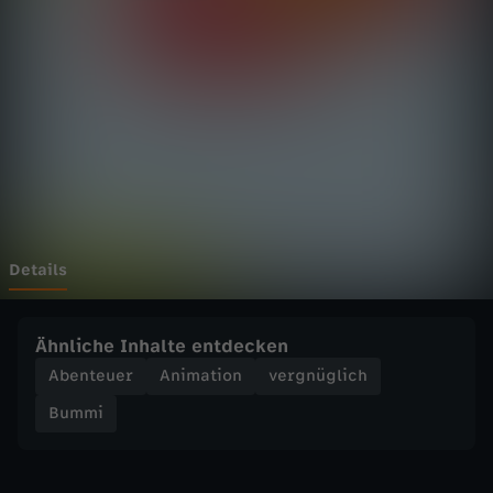
i
n
S
c
h
l
Details
a
Ähnliche Inhalte entdecken
u
Abenteuer
Animation
vergnüglich
Bummi
c
h