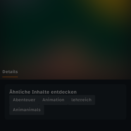
m
a
l
s
-
K
Details
u
Ähnliche Inhalte entdecken
g
Abenteuer
Animation
lehrreich
Animanimals
e
l