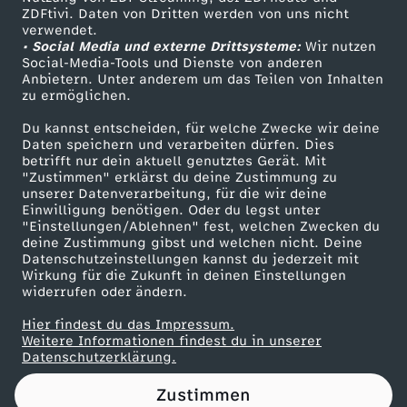
ZDFtivi. Daten von Dritten werden von uns nicht
Das ZDF
verwendet.
• Social Media und externe Drittsysteme:
Wir nutzen
ZDF Unternehmen
Social-Media-Tools und Dienste von anderen
Anbietern. Unter anderem um das Teilen von Inhalten
Karriere
zu ermöglichen.
Presseportal
Du kannst entscheiden, für welche Zwecke wir deine
ZDF goes Schule
Daten speichern und verarbeiten dürfen. Dies
betrifft nur dein aktuell genutztes Gerät. Mit
Werbefernsehen
"Zustimmen" erklärst du deine Zustimmung zu
unserer Datenverarbeitung, für die wir deine
Mainzelmännchen
Einwilligung benötigen. Oder du legst unter
"Einstellungen/Ablehnen" fest, welchen Zwecken du
deine Zustimmung gibst und welchen nicht. Deine
Datenschutzeinstellungen kannst du jederzeit mit
Wirkung für die Zukunft in deinen Einstellungen
widerrufen oder ändern.
Hier findest du das Impressum.
Partner
Weitere Informationen findest du in unserer
Datenschutzerklärung.
Zustimmen