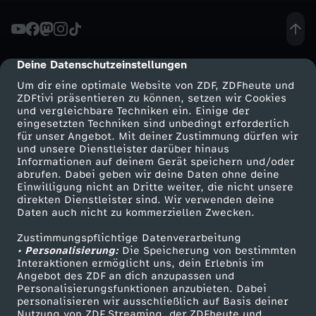
f
i
Deine Datenschutzeinstellungen
cmp-dialog-description
Um dir eine optimale Website von ZDF, ZDFheute und
s
ZDFtivi präsentieren zu können, setzen wir Cookies
und vergleichbare Techniken ein. Einige der
eingesetzten Techniken sind unbedingt erforderlich
c
für unser Angebot. Mit deiner Zustimmung dürfen wir
Mehr ZDF
Service
und unsere Dienstleister darüber hinaus
h
Informationen auf deinem Gerät speichern und/oder
ZDF-Apps
ZDFmitreden
abrufen. Dabei geben wir deine Daten ohne deine
Einwilligung nicht an Dritte weiter, die nicht unsere
Smart TV
Kontakt zum ZDF
direkten Dienstleister sind. Wir verwenden deine
Daten auch nicht zu kommerziellen Zwecken.
ZDFtext
Tickets
Zustimmungspflichtige Datenverarbeitung
Livestreams
Zuschauerservice
• Personalisierung:
Die Speicherung von bestimmten
Sendungen A-Z
Hilfe
Interaktionen ermöglicht uns, dein Erlebnis im
Angebot des ZDF an dich anzupassen und
TV-Programm
Personalisierungsfunktionen anzubieten. Dabei
personalisieren wir ausschließlich auf Basis deiner
Nutzung von ZDF Streaming, der ZDFheute und