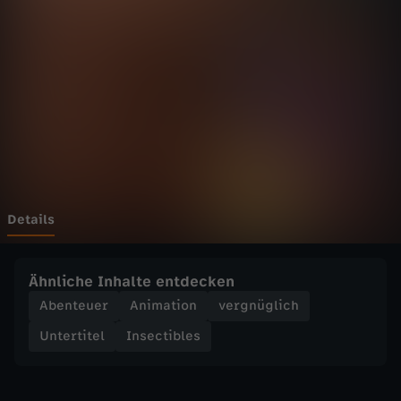
b
l
e
s
-
2
Details
2
Ähnliche Inhalte entdecken
.
Abenteuer
Animation
vergnüglich
Untertitel
Insectibles
E
i