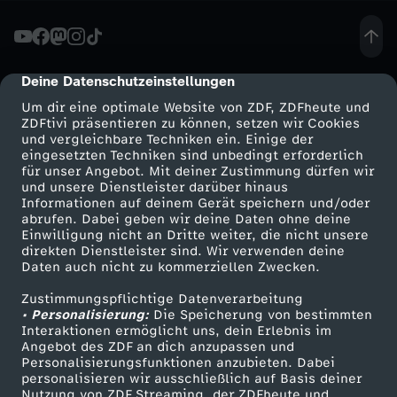
n
t
Deine Datenschutzeinstellungen
cmp-dialog-description
Um dir eine optimale Website von ZDF, ZDFheute und
o
ZDFtivi präsentieren zu können, setzen wir Cookies
und vergleichbare Techniken ein. Einige der
eingesetzten Techniken sind unbedingt erforderlich
l
für unser Angebot. Mit deiner Zustimmung dürfen wir
Mehr ZDF
Service
und unsere Dienstleister darüber hinaus
l
Informationen auf deinem Gerät speichern und/oder
ZDF-Apps
ZDFmitreden
abrufen. Dabei geben wir deine Daten ohne deine
Einwilligung nicht an Dritte weiter, die nicht unsere
e
Smart TV
Kontakt zum ZDF
direkten Dienstleister sind. Wir verwenden deine
Daten auch nicht zu kommerziellen Zwecken.
ZDFtext
Tickets
r
Zustimmungspflichtige Datenverarbeitung
Livestreams
Zuschauerservice
• Personalisierung:
Die Speicherung von bestimmten
G
Sendungen A-Z
Hilfe
Interaktionen ermöglicht uns, dein Erlebnis im
Angebot des ZDF an dich anzupassen und
TV-Programm
Personalisierungsfunktionen anzubieten. Dabei
e
personalisieren wir ausschließlich auf Basis deiner
Nutzung von ZDF Streaming, der ZDFheute und