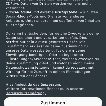
ZDFtivi. Daten von Dritten werden von uns nicht
b
Das ZDF
verwendet.
• Social Media und externe Drittsysteme:
Wir nutzen
ZDF Unternehmen
u
Social-Media-Tools und Dienste von anderen
Anbietern. Unter anderem um das Teilen von Inhalten
Karriere
zu ermöglichen.
r
Presseportal
Du kannst entscheiden, für welche Zwecke wir deine
ZDF goes Schule
Daten speichern und verarbeiten dürfen. Dies
t
betrifft nur dein aktuell genutztes Gerät. Mit
Werbefernsehen
"Zustimmen" erklärst du deine Zustimmung zu
s
unserer Datenverarbeitung, für die wir deine
Mainzelmännchen
Einwilligung benötigen. Oder du legst unter
"Einstellungen/Ablehnen" fest, welchen Zwecken du
t
deine Zustimmung gibst und welchen nicht. Deine
Datenschutzeinstellungen kannst du jederzeit mit
Wirkung für die Zukunft in deinen Einstellungen
a
widerrufen oder ändern.
g
Hier findest du das Impressum.
Partner
Weitere Informationen findest du in unserer
Datenschutzerklärung.
Zustimmen