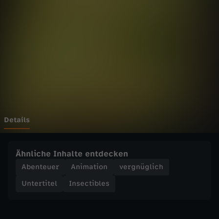
b
l
e
s
-
2
Details
6
Ähnliche Inhalte entdecken
.
Abenteuer
Animation
vergnüglich
Untertitel
Insectibles
C
h