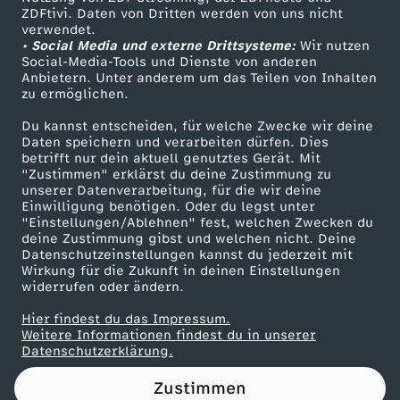
ZDFtivi. Daten von Dritten werden von uns nicht
ß
Das ZDF
verwendet.
• Social Media und externe Drittsysteme:
Wir nutzen
ZDF Unternehmen
e
Social-Media-Tools und Dienste von anderen
Anbietern. Unter anderem um das Teilen von Inhalten
Karriere
zu ermöglichen.
r
Presseportal
Du kannst entscheiden, für welche Zwecke wir deine
ZDF goes Schule
Daten speichern und verarbeiten dürfen. Dies
W
betrifft nur dein aktuell genutztes Gerät. Mit
Werbefernsehen
"Zustimmen" erklärst du deine Zustimmung zu
u
unserer Datenverarbeitung, für die wir deine
Mainzelmännchen
Einwilligung benötigen. Oder du legst unter
"Einstellungen/Ablehnen" fest, welchen Zwecken du
n
deine Zustimmung gibst und welchen nicht. Deine
Datenschutzeinstellungen kannst du jederzeit mit
Wirkung für die Zukunft in deinen Einstellungen
s
widerrufen oder ändern.
c
Hier findest du das Impressum.
Partner
Weitere Informationen findest du in unserer
Datenschutzerklärung.
h
Zustimmen