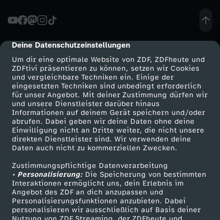
o
w
Deine Datenschutzeinstellungen
cmp-dialog-description
Um dir eine optimale Website von ZDF, ZDFheute und
s
ZDFtivi präsentieren zu können, setzen wir Cookies
und vergleichbare Techniken ein. Einige der
eingesetzten Techniken sind unbedingt erforderlich
e
für unser Angebot. Mit deiner Zustimmung dürfen wir
Mehr ZDF
Service
und unsere Dienstleister darüber hinaus
r
Informationen auf deinem Gerät speichern und/oder
ZDF-Apps
ZDFmitreden
abrufen. Dabei geben wir deine Daten ohne deine
Einwilligung nicht an Dritte weiter, die nicht unsere
s
Smart TV
Kontakt zum ZDF
direkten Dienstleister sind. Wir verwenden deine
Daten auch nicht zu kommerziellen Zwecken.
ZDFtext
Tickets
g
Zustimmungspflichtige Datenverarbeitung
Livestreams
Zuschauerservice
• Personalisierung:
Die Speicherung von bestimmten
r
Sendungen A-Z
Hilfe
Interaktionen ermöglicht uns, dein Erlebnis im
Angebot des ZDF an dich anzupassen und
TV-Programm
Personalisierungsfunktionen anzubieten. Dabei
o
personalisieren wir ausschließlich auf Basis deiner
Nutzung von ZDF Streaming, der ZDFheute und