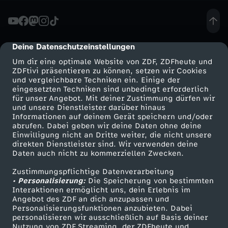
l
l
Deine Datenschutzeinstellungen
cmp-dialog-description
Um dir eine optimale Website von ZDF, ZDFheute und
o
ZDFtivi präsentieren zu können, setzen wir Cookies
und vergleichbare Techniken ein. Einige der
eingesetzten Techniken sind unbedingt erforderlich
w
für unser Angebot. Mit deiner Zustimmung dürfen wir
Mehr ZDF
Service
und unsere Dienstleister darüber hinaus
s
Informationen auf deinem Gerät speichern und/oder
ZDF-Apps
ZDFmitreden
abrufen. Dabei geben wir deine Daten ohne deine
Einwilligung nicht an Dritte weiter, die nicht unsere
G
Smart TV
Kontakt zum ZDF
direkten Dienstleister sind. Wir verwenden deine
Daten auch nicht zu kommerziellen Zwecken.
ZDFtext
Tickets
e
Zustimmungspflichtige Datenverarbeitung
Livestreams
Zuschauerservice
• Personalisierung:
Die Speicherung von bestimmten
h
Sendungen A-Z
Hilfe
Interaktionen ermöglicht uns, dein Erlebnis im
Angebot des ZDF an dich anzupassen und
TV-Programm
Personalisierungsfunktionen anzubieten. Dabei
e
personalisieren wir ausschließlich auf Basis deiner
Nutzung von ZDF Streaming, der ZDFheute und