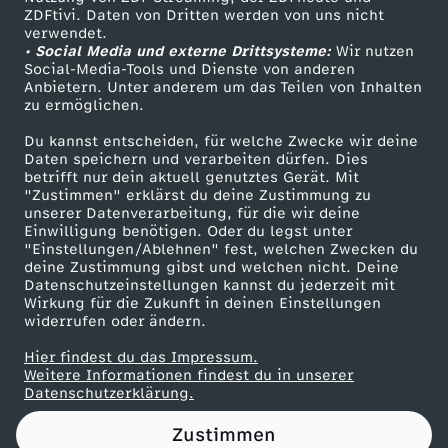
ZDFtivi. Daten von Dritten werden von uns nicht
i
Das ZDF
verwendet.
• Social Media und externe Drittsysteme:
Wir nutzen
ZDF Unternehmen
m
Social-Media-Tools und Dienste von anderen
Anbietern. Unter anderem um das Teilen von Inhalten
Karriere
zu ermöglichen.
n
Presseportal
Du kannst entscheiden, für welche Zwecke wir deine
ZDF goes Schule
Daten speichern und verarbeiten dürfen. Dies
i
betrifft nur dein aktuell genutztes Gerät. Mit
Werbefernsehen
"Zustimmen" erklärst du deine Zustimmung zu
s
unserer Datenverarbeitung, für die wir deine
Mainzelmännchen
Einwilligung benötigen. Oder du legst unter
"Einstellungen/Ablehnen" fest, welchen Zwecken du
deine Zustimmung gibst und welchen nicht. Deine
Datenschutzeinstellungen kannst du jederzeit mit
Wirkung für die Zukunft in deinen Einstellungen
widerrufen oder ändern.
Hier findest du das Impressum.
Partner
Weitere Informationen findest du in unserer
Datenschutzerklärung.
Zustimmen