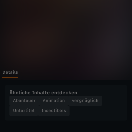
b
Wechseln zu: ZDFheute
l
e
s
-
3
Details
5
Ähnliche Inhalte entdecken
.
Abenteuer
Animation
vergnüglich
Untertitel
Insectibles
W
i