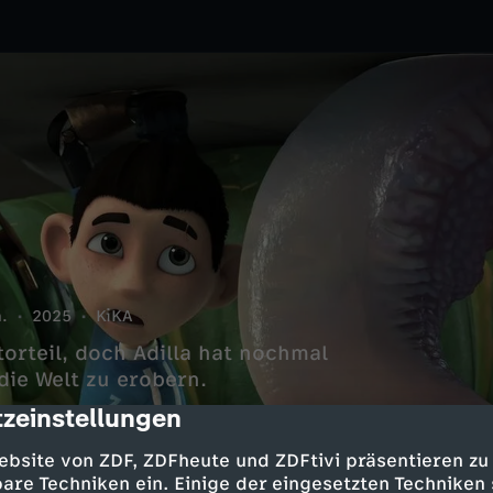
.
2025
KiKA
orteil, doch Adilla hat nochmal
die Welt zu erobern.
zeinstellungen
cription
ebsite von ZDF, ZDFheute und ZDFtivi präsentieren zu
are Techniken ein. Einige der eingesetzten Techniken