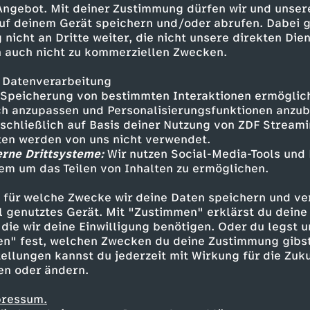
 Angebot. Mit deiner Zustimmung dürfen wir und unser
uf deinem Gerät speichern und/oder abrufen. Dabei 
 nicht an Dritte weiter, die nicht unsere direkten Dien
 auch nicht zu kommerziellen Zwecken.
 Datenverarbeitung
Speicherung von bestimmten Interaktionen ermöglicht
h anzupassen und Personalisierungsfunktionen anzub
sschließlich auf Basis deiner Nutzung von ZDF Stream
tten werden von uns nicht verwendet.
erne Drittsysteme:
Wir nutzen Social-Media-Tools und
em um das Teilen von Inhalten zu ermöglichen.
Inhalte entdecken
 für welche Zwecke wir deine Daten speichern und ver
Animation
vergnüglich
Untertitel
Insecti
ell genutztes Gerät. Mit "Zustimmen" erklärst du dein
die wir deine Einwilligung benötigen. Oder du legst u
en" fest, welchen Zwecken du deine Zustimmung gibst
ellungen kannst du jederzeit mit Wirkung für die Zuku
en oder ändern.
pressum.