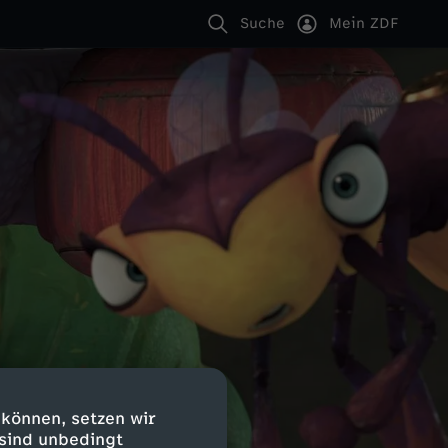
Suche
Mein ZDF
 können, setzen wir
 sind unbedingt