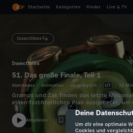
Startseite
Kategorien
Kinder
Live & TV
Insectibles
Insectibles
51. Das große Finale, Teil 1
Abenteuer
Animation
vergnüglich
UT
12 Min
Gramps und Zak finden das letzte Mikronat
einen fürchterlichen Plan ausgeheckt, um 
Deine Datenschut
cmp-dialog-des
Abspielen
Um dir eine optimale W
Cookies und vergleichb