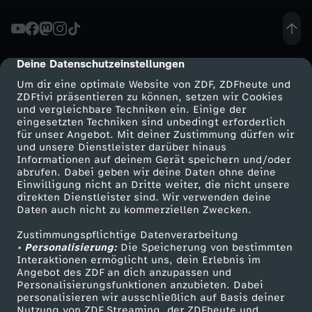
s
e
Deine Datenschutzeinstellungen
cmp-dialog-description
Um dir eine optimale Website von ZDF, ZDFheute und
l
ZDFtivi präsentieren zu können, setzen wir Cookies
und vergleichbare Techniken ein. Einige der
eingesetzten Techniken sind unbedingt erforderlich
w
für unser Angebot. Mit deiner Zustimmung dürfen wir
Mehr ZDF
Service
und unsere Dienstleister darüber hinaus
e
Informationen auf deinem Gerät speichern und/oder
ZDF-Apps
ZDFmitreden
abrufen. Dabei geben wir deine Daten ohne deine
Einwilligung nicht an Dritte weiter, die nicht unsere
l
Smart TV
Kontakt zum ZDF
direkten Dienstleister sind. Wir verwenden deine
Daten auch nicht zu kommerziellen Zwecken.
ZDFtext
Tickets
t
Zustimmungspflichtige Datenverarbeitung
Livestreams
Zuschauerservice
• Personalisierung:
Die Speicherung von bestimmten
-
Sendungen A-Z
Hilfe
Interaktionen ermöglicht uns, dein Erlebnis im
Angebot des ZDF an dich anzupassen und
TV-Programm
Personalisierungsfunktionen anzubieten. Dabei
A
personalisieren wir ausschließlich auf Basis deiner
Nutzung von ZDF Streaming, der ZDFheute und