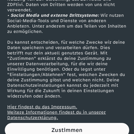
ZDFtivi. Daten von Dritten werden von uns nicht
n
Das ZDF
verwendet.
• Social Media und externe Drittsysteme:
Wir nutzen
ZDF Unternehmen
n
Social-Media-Tools und Dienste von anderen
Anbietern. Unter anderem um das Teilen von Inhalten
Karriere
zu ermöglichen.
i
Presseportal
Du kannst entscheiden, für welche Zwecke wir deine
ZDF goes Schule
Daten speichern und verarbeiten dürfen. Dies
u
betrifft nur dein aktuell genutztes Gerät. Mit
Werbefernsehen
"Zustimmen" erklärst du deine Zustimmung zu
n
unserer Datenverarbeitung, für die wir deine
Mainzelmännchen
Einwilligung benötigen. Oder du legst unter
"Einstellungen/Ablehnen" fest, welchen Zwecken du
d
deine Zustimmung gibst und welchen nicht. Deine
Datenschutzeinstellungen kannst du jederzeit mit
Wirkung für die Zukunft in deinen Einstellungen
K
widerrufen oder ändern.
i
Hier findest du das Impressum.
Partner
Weitere Informationen findest du in unserer
Datenschutzerklärung.
k
Zustimmen