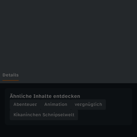
c
h
e
n
S
c
Details
h
Ähnliche Inhalte entdecken
n
Abenteuer
Animation
vergnüglich
Kikaninchen Schnipselwelt
i
p