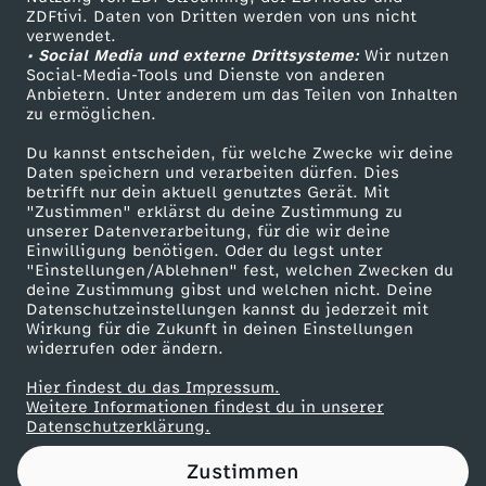
ZDFtivi. Daten von Dritten werden von uns nicht
r
Das ZDF
verwendet.
• Social Media und externe Drittsysteme:
Wir nutzen
ZDF Unternehmen
T
Social-Media-Tools und Dienste von anderen
Anbietern. Unter anderem um das Teilen von Inhalten
Karriere
zu ermöglichen.
r
Presseportal
Du kannst entscheiden, für welche Zwecke wir deine
ZDF goes Schule
Daten speichern und verarbeiten dürfen. Dies
ö
betrifft nur dein aktuell genutztes Gerät. Mit
Werbefernsehen
"Zustimmen" erklärst du deine Zustimmung zu
d
unserer Datenverarbeitung, für die wir deine
Mainzelmännchen
Einwilligung benötigen. Oder du legst unter
"Einstellungen/Ablehnen" fest, welchen Zwecken du
e
deine Zustimmung gibst und welchen nicht. Deine
Datenschutzeinstellungen kannst du jederzeit mit
Wirkung für die Zukunft in deinen Einstellungen
l
widerrufen oder ändern.
-
Hier findest du das Impressum.
Partner
Weitere Informationen findest du in unserer
Datenschutzerklärung.
T
Zustimmen