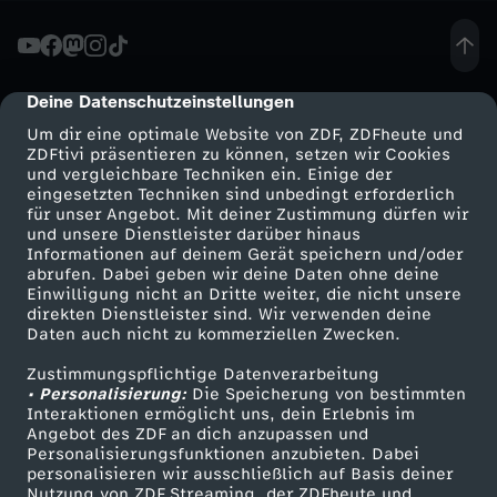
E
i
Deine Datenschutzeinstellungen
cmp-dialog-description
Um dir eine optimale Website von ZDF, ZDFheute und
l
ZDFtivi präsentieren zu können, setzen wir Cookies
und vergleichbare Techniken ein. Einige der
eingesetzten Techniken sind unbedingt erforderlich
a
für unser Angebot. Mit deiner Zustimmung dürfen wir
Mehr ZDF
Service
und unsere Dienstleister darüber hinaus
n
Informationen auf deinem Gerät speichern und/oder
ZDF-Apps
ZDFmitreden
abrufen. Dabei geben wir deine Daten ohne deine
Einwilligung nicht an Dritte weiter, die nicht unsere
d
Smart TV
Kontakt zum ZDF
direkten Dienstleister sind. Wir verwenden deine
Daten auch nicht zu kommerziellen Zwecken.
ZDFtext
Tickets
-
Zustimmungspflichtige Datenverarbeitung
Livestreams
Zuschauerservice
• Personalisierung:
Die Speicherung von bestimmten
D
Sendungen A-Z
Hilfe
Interaktionen ermöglicht uns, dein Erlebnis im
Angebot des ZDF an dich anzupassen und
TV-Programm
Personalisierungsfunktionen anzubieten. Dabei
e
personalisieren wir ausschließlich auf Basis deiner
Nutzung von ZDF Streaming, der ZDFheute und