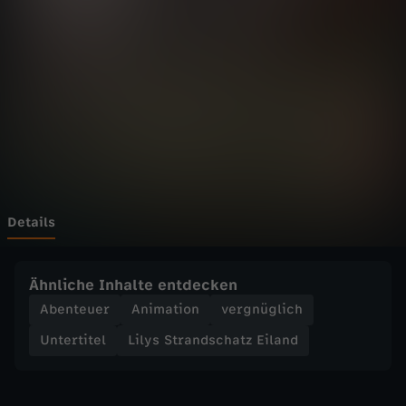
r
a
n
d
s
c
Details
h
Ähnliche Inhalte entdecken
a
Abenteuer
Animation
vergnüglich
Untertitel
Lilys Strandschatz Eiland
t
z