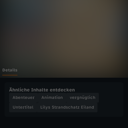
r
a
n
d
s
c
Details
h
Ähnliche Inhalte entdecken
a
Abenteuer
Animation
vergnüglich
Untertitel
Lilys Strandschatz Eiland
t
z