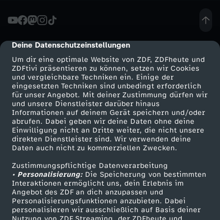
E
i
Deine Datenschutzeinstellungen
cmp-dialog-description
Um dir eine optimale Website von ZDF, ZDFheute und
l
ZDFtivi präsentieren zu können, setzen wir Cookies
und vergleichbare Techniken ein. Einige der
eingesetzten Techniken sind unbedingt erforderlich
a
für unser Angebot. Mit deiner Zustimmung dürfen wir
Mehr ZDF
Service
und unsere Dienstleister darüber hinaus
n
Informationen auf deinem Gerät speichern und/oder
ZDF-Apps
ZDFmitreden
abrufen. Dabei geben wir deine Daten ohne deine
Einwilligung nicht an Dritte weiter, die nicht unsere
d
Smart TV
Kontakt zum ZDF
direkten Dienstleister sind. Wir verwenden deine
Daten auch nicht zu kommerziellen Zwecken.
ZDFtext
Tickets
-
Zustimmungspflichtige Datenverarbeitung
Livestreams
Zuschauerservice
• Personalisierung:
Die Speicherung von bestimmten
W
Sendungen A-Z
Hilfe
Interaktionen ermöglicht uns, dein Erlebnis im
Angebot des ZDF an dich anzupassen und
TV-Programm
Personalisierungsfunktionen anzubieten. Dabei
e
personalisieren wir ausschließlich auf Basis deiner
Nutzung von ZDF Streaming, der ZDFheute und