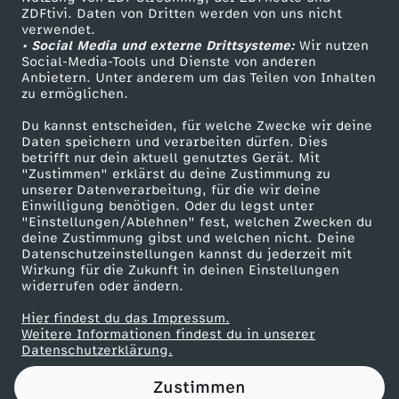
ZDFtivi. Daten von Dritten werden von uns nicht
l
Das ZDF
verwendet.
• Social Media und externe Drittsysteme:
Wir nutzen
ZDF Unternehmen
l
Social-Media-Tools und Dienste von anderen
Anbietern. Unter anderem um das Teilen von Inhalten
Karriere
zu ermöglichen.
e
Presseportal
Du kannst entscheiden, für welche Zwecke wir deine
ZDF goes Schule
Daten speichern und verarbeiten dürfen. Dies
n
betrifft nur dein aktuell genutztes Gerät. Mit
Werbefernsehen
"Zustimmen" erklärst du deine Zustimmung zu
-
unserer Datenverarbeitung, für die wir deine
Mainzelmännchen
Einwilligung benötigen. Oder du legst unter
"Einstellungen/Ablehnen" fest, welchen Zwecken du
F
deine Zustimmung gibst und welchen nicht. Deine
Datenschutzeinstellungen kannst du jederzeit mit
Wirkung für die Zukunft in deinen Einstellungen
i
widerrufen oder ändern.
n
Hier findest du das Impressum.
Partner
Weitere Informationen findest du in unserer
Datenschutzerklärung.
d
Zustimmen