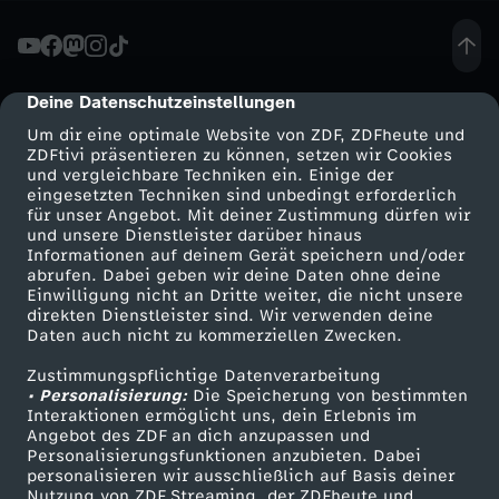
a
s
Deine Datenschutzeinstellungen
cmp-dialog-description
Um dir eine optimale Website von ZDF, ZDFheute und
p
ZDFtivi präsentieren zu können, setzen wir Cookies
und vergleichbare Techniken ein. Einige der
eingesetzten Techniken sind unbedingt erforderlich
u
für unser Angebot. Mit deiner Zustimmung dürfen wir
Mehr ZDF
Service
und unsere Dienstleister darüber hinaus
c
Informationen auf deinem Gerät speichern und/oder
ZDF-Apps
ZDFmitreden
abrufen. Dabei geben wir deine Daten ohne deine
Einwilligung nicht an Dritte weiter, die nicht unsere
k
Smart TV
Kontakt zum ZDF
direkten Dienstleister sind. Wir verwenden deine
Daten auch nicht zu kommerziellen Zwecken.
ZDFtext
Tickets
e
Zustimmungspflichtige Datenverarbeitung
Livestreams
Zuschauerservice
• Personalisierung:
Die Speicherung von bestimmten
n
Sendungen A-Z
Hilfe
Interaktionen ermöglicht uns, dein Erlebnis im
Angebot des ZDF an dich anzupassen und
TV-Programm
Personalisierungsfunktionen anzubieten. Dabei
d
personalisieren wir ausschließlich auf Basis deiner
Nutzung von ZDF Streaming, der ZDFheute und