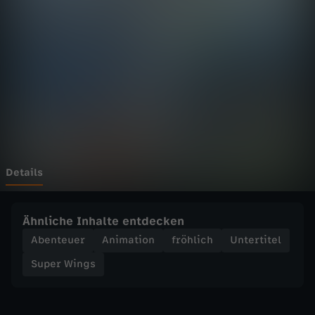
n
g
s
-
E
i
Details
n
Ähnliche Inhalte entdecken
L
Abenteuer
Animation
fröhlich
Untertitel
Super Wings
a
v