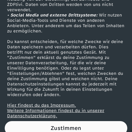
ZDFtivi. Daten von Dritten werden von uns nicht
e
Das ZDF
verwendet.
• Social Media und externe Drittsysteme:
Wir nutzen
ZDF Unternehmen
r
Social-Media-Tools und Dienste von anderen
Anbietern. Unter anderem um das Teilen von Inhalten
Karriere
zu ermöglichen.
V
Presseportal
Du kannst entscheiden, für welche Zwecke wir deine
ZDF goes Schule
Daten speichern und verarbeiten dürfen. Dies
u
betrifft nur dein aktuell genutztes Gerät. Mit
Werbefernsehen
"Zustimmen" erklärst du deine Zustimmung zu
l
unserer Datenverarbeitung, für die wir deine
Mainzelmännchen
Einwilligung benötigen. Oder du legst unter
"Einstellungen/Ablehnen" fest, welchen Zwecken du
k
deine Zustimmung gibst und welchen nicht. Deine
Datenschutzeinstellungen kannst du jederzeit mit
Wirkung für die Zukunft in deinen Einstellungen
a
widerrufen oder ändern.
n
Hier findest du das Impressum.
Partner
Weitere Informationen findest du in unserer
Datenschutzerklärung.
Zustimmen