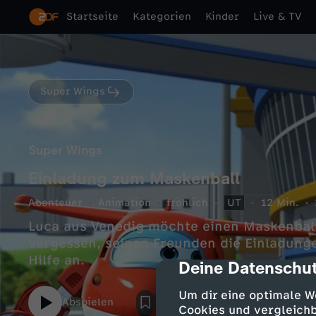
Startseite
Kategorien
Kinder
Live & TV
Super Wings
Super Wings
Einladung zum Maskenball
Abenteuer
Animation
fröhlich
UT
12 Min.
Luca aus Venedig möchte einen Maskenball 
vergessen, seinen Freunden die Einladunge
Hilfe an.
Deine Datenschut
cmp-dialog-des
Um dir eine optimale W
Abspielen
Cookies und vergleichb