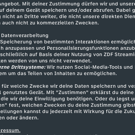
 Angebot. Mit deiner Zustimmung dürfen wir und unser
uf deinem Gerät speichern und/oder abrufen. Dabei 
 nicht an Dritte weiter, die nicht unsere direkten Dien
 auch nicht zu kommerziellen Zwecken.
 Datenverarbeitung
Speicherung von bestimmten Interaktionen ermöglicht
h anzupassen und Personalisierungsfunktionen anzub
sschließlich auf Basis deiner Nutzung von ZDF Stream
tten werden von uns nicht verwendet.
erne Drittsysteme:
Wir nutzen Social-Media-Tools und
em um das Teilen von Inhalten zu ermöglichen.
Inhalte entdecken
 für welche Zwecke wir deine Daten speichern und ver
Animation
fröhlich
Untertitel
Super Win
ell genutztes Gerät. Mit "Zustimmen" erklärst du dein
die wir deine Einwilligung benötigen. Oder du legst u
en" fest, welchen Zwecken du deine Zustimmung gibst
ellungen kannst du jederzeit mit Wirkung für die Zuku
en oder ändern.
pressum.