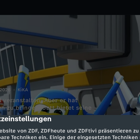
2026
KiKA
veranstalten. Aber er hat
n zu bringen. Jett bietet seine
zeinstellungen
cription
ebsite von ZDF, ZDFheute und ZDFtivi präsentieren zu
are Techniken ein. Einige der eingesetzten Techniken