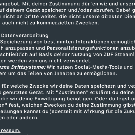
 Angebot. Mit deiner Zustimmung dürfen wir und unser
uf deinem Gerät speichern und/oder abrufen. Dabei 
 nicht an Dritte weiter, die nicht unsere direkten Dien
 auch nicht zu kommerziellen Zwecken.
 Datenverarbeitung
Speicherung von bestimmten Interaktionen ermöglicht
h anzupassen und Personalisierungsfunktionen anzub
sschließlich auf Basis deiner Nutzung von ZDF Stream
tten werden von uns nicht verwendet.
erne Drittsysteme:
Wir nutzen Social-Media-Tools und
em um das Teilen von Inhalten zu ermöglichen.
Inhalte entdecken
 für welche Zwecke wir deine Daten speichern und ver
Animation
fröhlich
Untertitel
Super Win
ell genutztes Gerät. Mit "Zustimmen" erklärst du dein
die wir deine Einwilligung benötigen. Oder du legst u
en" fest, welchen Zwecken du deine Zustimmung gibst
ellungen kannst du jederzeit mit Wirkung für die Zuku
en oder ändern.
pressum.