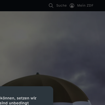
Suche
Mein ZDF
 können, setzen wir
 sind unbedingt