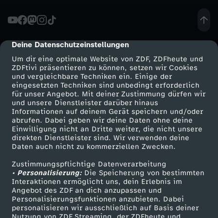
d
e
Deine Datenschutzeinstellungen
cmp-dialog-description
Um dir eine optimale Website von ZDF, ZDFheute und
r
ZDFtivi präsentieren zu können, setzen wir Cookies
und vergleichbare Techniken ein. Einige der
eingesetzten Techniken sind unbedingt erforderlich
P
für unser Angebot. Mit deiner Zustimmung dürfen wir
Mehr ZDF
Service
und unsere Dienstleister darüber hinaus
y
Informationen auf deinem Gerät speichern und/oder
ZDF-Apps
ZDFmitreden
abrufen. Dabei geben wir deine Daten ohne deine
Einwilligung nicht an Dritte weiter, die nicht unsere
r
Smart TV
Kontakt zum ZDF
direkten Dienstleister sind. Wir verwenden deine
Daten auch nicht zu kommerziellen Zwecken.
ZDFtext
Tickets
a
Zustimmungspflichtige Datenverarbeitung
Livestreams
Zuschauerservice
• Personalisierung:
Die Speicherung von bestimmten
m
Sendungen A-Z
Hilfe
Interaktionen ermöglicht uns, dein Erlebnis im
Angebot des ZDF an dich anzupassen und
TV-Programm
Personalisierungsfunktionen anzubieten. Dabei
i
personalisieren wir ausschließlich auf Basis deiner
Nutzung von ZDF Streaming, der ZDFheute und