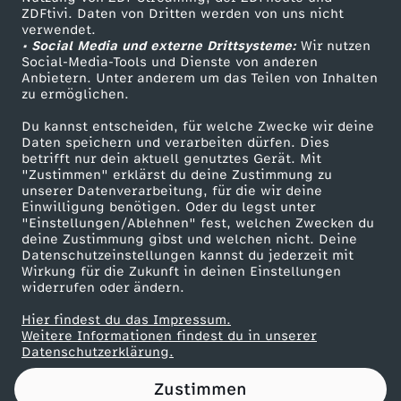
ZDFtivi. Daten von Dritten werden von uns nicht
d
Das ZDF
verwendet.
• Social Media und externe Drittsysteme:
Wir nutzen
ZDF Unternehmen
e
Social-Media-Tools und Dienste von anderen
Anbietern. Unter anderem um das Teilen von Inhalten
Karriere
zu ermöglichen.
n
Presseportal
Du kannst entscheiden, für welche Zwecke wir deine
ZDF goes Schule
Daten speichern und verarbeiten dürfen. Dies
betrifft nur dein aktuell genutztes Gerät. Mit
Werbefernsehen
"Zustimmen" erklärst du deine Zustimmung zu
unserer Datenverarbeitung, für die wir deine
Mainzelmännchen
Einwilligung benötigen. Oder du legst unter
"Einstellungen/Ablehnen" fest, welchen Zwecken du
deine Zustimmung gibst und welchen nicht. Deine
Datenschutzeinstellungen kannst du jederzeit mit
Wirkung für die Zukunft in deinen Einstellungen
widerrufen oder ändern.
Hier findest du das Impressum.
Partner
Weitere Informationen findest du in unserer
Datenschutzerklärung.
Zustimmen