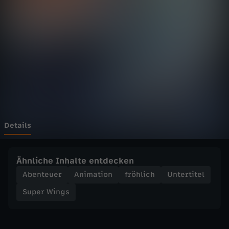
n
g
s
-
I
m
Details
L
Ähnliche Inhalte entdecken
a
Abenteuer
Animation
fröhlich
Untertitel
Super Wings
n
d