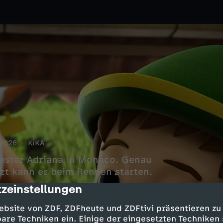
2026
KiKA
hwester Adriana in Monaco. Genau
etzt kann er beim Rennen starten.
zeinstellungen
cription
ebsite von ZDF, ZDFheute und ZDFtivi präsentieren zu
are Techniken ein. Einige der eingesetzten Techniken