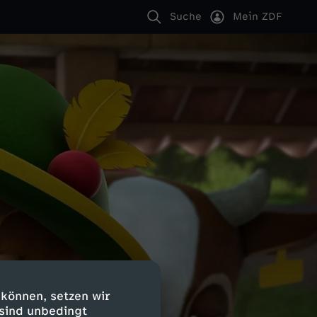
Suche
Mein ZDF
 können, setzen wir
 sind unbedingt