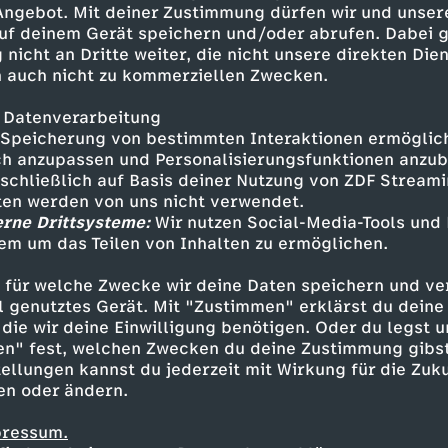
 Angebot. Mit deiner Zustimmung dürfen wir und unser
uf deinem Gerät speichern und/oder abrufen. Dabei 
 nicht an Dritte weiter, die nicht unsere direkten Dien
 auch nicht zu kommerziellen Zwecken.
 Datenverarbeitung
Speicherung von bestimmten Interaktionen ermöglicht
h anzupassen und Personalisierungsfunktionen anzub
sschließlich auf Basis deiner Nutzung von ZDF Stream
tten werden von uns nicht verwendet.
erne Drittsysteme:
Wir nutzen Social-Media-Tools und
em um das Teilen von Inhalten zu ermöglichen.
Inhalte entdecken
 für welche Zwecke wir deine Daten speichern und ver
Animation
fröhlich
Untertitel
Super Win
ell genutztes Gerät. Mit "Zustimmen" erklärst du dein
die wir deine Einwilligung benötigen. Oder du legst u
en" fest, welchen Zwecken du deine Zustimmung gibst
ellungen kannst du jederzeit mit Wirkung für die Zuku
en oder ändern.
pressum.