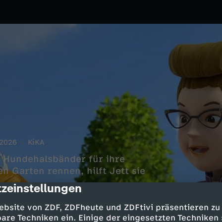
2026
KiKA
m Hundehalsbänder für ihre
n Garten rennen, hilft Jett sie
zeinstellungen
cription
ebsite von ZDF, ZDFheute und ZDFtivi präsentieren zu
are Techniken ein. Einige der eingesetzten Techniken