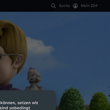
Suche
Mein ZDF
 können, setzen wir
 sind unbedingt