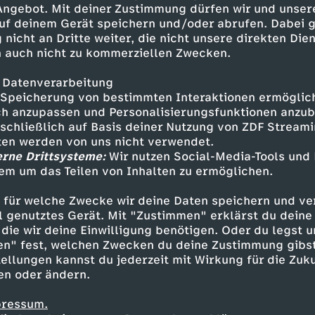
 Angebot. Mit deiner Zustimmung dürfen wir und unser
uf deinem Gerät speichern und/oder abrufen. Dabei 
 nicht an Dritte weiter, die nicht unsere direkten Dien
 auch nicht zu kommerziellen Zwecken.
 Datenverarbeitung
Speicherung von bestimmten Interaktionen ermöglicht
h anzupassen und Personalisierungsfunktionen anzub
sschließlich auf Basis deiner Nutzung von ZDF Stream
tten werden von uns nicht verwendet.
erne Drittsysteme:
Wir nutzen Social-Media-Tools und
em um das Teilen von Inhalten zu ermöglichen.
Inhalte entdecken
 für welche Zwecke wir deine Daten speichern und ver
Animation
fröhlich
Untertitel
Super Win
ell genutztes Gerät. Mit "Zustimmen" erklärst du dein
die wir deine Einwilligung benötigen. Oder du legst u
en" fest, welchen Zwecken du deine Zustimmung gibst
ellungen kannst du jederzeit mit Wirkung für die Zuku
en oder ändern.
pressum.