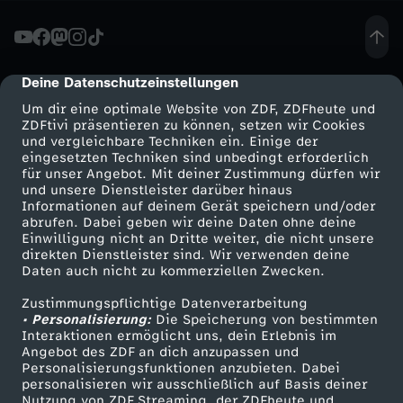
a
n
Deine Datenschutzeinstellungen
cmp-dialog-description
Um dir eine optimale Website von ZDF, ZDFheute und
z
ZDFtivi präsentieren zu können, setzen wir Cookies
und vergleichbare Techniken ein. Einige der
eingesetzten Techniken sind unbedingt erforderlich
für unser Angebot. Mit deiner Zustimmung dürfen wir
Mehr ZDF
Service
und unsere Dienstleister darüber hinaus
Informationen auf deinem Gerät speichern und/oder
ZDF-Apps
ZDFmitreden
abrufen. Dabei geben wir deine Daten ohne deine
Einwilligung nicht an Dritte weiter, die nicht unsere
Smart TV
Kontakt zum ZDF
direkten Dienstleister sind. Wir verwenden deine
Daten auch nicht zu kommerziellen Zwecken.
ZDFtext
Tickets
Zustimmungspflichtige Datenverarbeitung
Livestreams
Zuschauerservice
• Personalisierung:
Die Speicherung von bestimmten
Sendungen A-Z
Hilfe
Interaktionen ermöglicht uns, dein Erlebnis im
Angebot des ZDF an dich anzupassen und
TV-Programm
Personalisierungsfunktionen anzubieten. Dabei
personalisieren wir ausschließlich auf Basis deiner
Nutzung von ZDF Streaming, der ZDFheute und