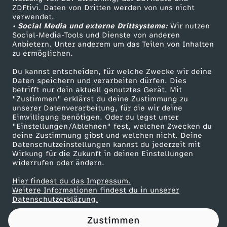
ZDFtivi. Daten von Dritten werden von uns nicht
Das ZDF
verwendet.
• Social Media und externe Drittsysteme:
Wir nutzen
ZDF Unternehmen
Social-Media-Tools und Dienste von anderen
Anbietern. Unter anderem um das Teilen von Inhalten
Karriere
zu ermöglichen.
Presseportal
Du kannst entscheiden, für welche Zwecke wir deine
ZDF goes Schule
Daten speichern und verarbeiten dürfen. Dies
betrifft nur dein aktuell genutztes Gerät. Mit
Werbefernsehen
"Zustimmen" erklärst du deine Zustimmung zu
unserer Datenverarbeitung, für die wir deine
Mainzelmännchen
Einwilligung benötigen. Oder du legst unter
"Einstellungen/Ablehnen" fest, welchen Zwecken du
deine Zustimmung gibst und welchen nicht. Deine
Datenschutzeinstellungen kannst du jederzeit mit
Wirkung für die Zukunft in deinen Einstellungen
widerrufen oder ändern.
Hier findest du das Impressum.
Partner
Weitere Informationen findest du in unserer
Datenschutzerklärung.
Zustimmen