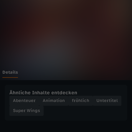
n
g
s
-
L
ö
Details
w
Ähnliche Inhalte entdecken
e
Abenteuer
Animation
fröhlich
Untertitel
Super Wings
n
t