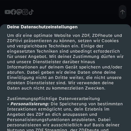
t
e
Deine Datenschutzeinstellungen
cmp-dialog-description
Um dir eine optimale Website von ZDF, ZDFheute und
P
ZDFtivi präsentieren zu können, setzen wir Cookies
und vergleichbare Techniken ein. Einige der
eingesetzten Techniken sind unbedingt erforderlich
i
für unser Angebot. Mit deiner Zustimmung dürfen wir
Mehr ZDF
Service
und unsere Dienstleister darüber hinaus
n
Informationen auf deinem Gerät speichern und/oder
ZDF-Apps
ZDFmitreden
abrufen. Dabei geben wir deine Daten ohne deine
Einwilligung nicht an Dritte weiter, die nicht unsere
g
Smart TV
Kontakt zum ZDF
direkten Dienstleister sind. Wir verwenden deine
Daten auch nicht zu kommerziellen Zwecken.
ZDFtext
Tickets
u
Zustimmungspflichtige Datenverarbeitung
Livestreams
Zuschauerservice
• Personalisierung:
Die Speicherung von bestimmten
i
Sendungen A-Z
Hilfe
Interaktionen ermöglicht uns, dein Erlebnis im
Angebot des ZDF an dich anzupassen und
TV-Programm
Personalisierungsfunktionen anzubieten. Dabei
n
personalisieren wir ausschließlich auf Basis deiner
Nutzung von ZDF Streaming, der ZDFheute und