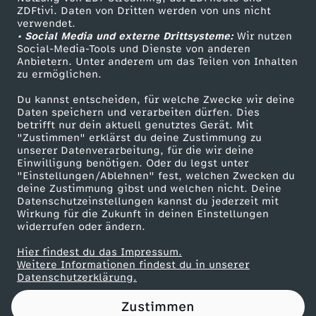
ZDFtivi. Daten von Dritten werden von uns nicht
e
Das ZDF
verwendet.
• Social Media und externe Drittsysteme:
Wir nutzen
ZDF Unternehmen
Social-Media-Tools und Dienste von anderen
Anbietern. Unter anderem um das Teilen von Inhalten
Karriere
zu ermöglichen.
Presseportal
Du kannst entscheiden, für welche Zwecke wir deine
ZDF goes Schule
Daten speichern und verarbeiten dürfen. Dies
betrifft nur dein aktuell genutztes Gerät. Mit
Werbefernsehen
"Zustimmen" erklärst du deine Zustimmung zu
unserer Datenverarbeitung, für die wir deine
Mainzelmännchen
Einwilligung benötigen. Oder du legst unter
"Einstellungen/Ablehnen" fest, welchen Zwecken du
deine Zustimmung gibst und welchen nicht. Deine
Datenschutzeinstellungen kannst du jederzeit mit
Wirkung für die Zukunft in deinen Einstellungen
widerrufen oder ändern.
Hier findest du das Impressum.
Partner
Weitere Informationen findest du in unserer
Datenschutzerklärung.
Zustimmen