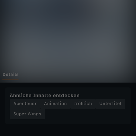
n
g
s
-
V
e
Details
r
Ähnliche Inhalte entdecken
i
Abenteuer
Animation
fröhlich
Untertitel
Super Wings
r
r