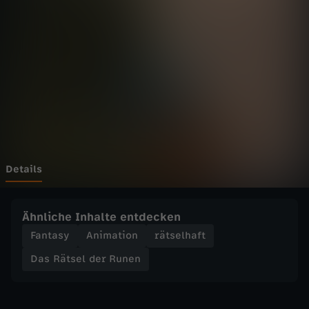
e
l
d
e
r
R
Details
u
Ähnliche Inhalte entdecken
n
Fantasy
Animation
rätselhaft
Das Rätsel der Runen
e
n