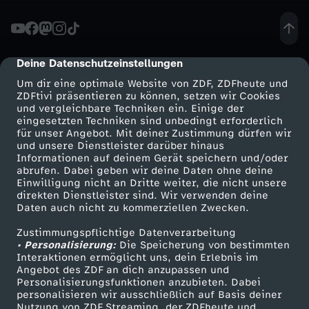
-
D
Deine Datenschutzeinstellungen
cmp-dialog-description
Um dir eine optimale Website von ZDF, ZDFheute und
a
ZDFtivi präsentieren zu können, setzen wir Cookies
und vergleichbare Techniken ein. Einige der
eingesetzten Techniken sind unbedingt erforderlich
r
für unser Angebot. Mit deiner Zustimmung dürfen wir
Mehr ZDF
Service
und unsere Dienstleister darüber hinaus
u
Informationen auf deinem Gerät speichern und/oder
ZDF-Apps
ZDFmitreden
abrufen. Dabei geben wir deine Daten ohne deine
Einwilligung nicht an Dritte weiter, die nicht unsere
m
Smart TV
Kontakt zum ZDF
direkten Dienstleister sind. Wir verwenden deine
Daten auch nicht zu kommerziellen Zwecken.
ZDFtext
Tickets
g
Zustimmungspflichtige Datenverarbeitung
Livestreams
Zuschauerservice
• Personalisierung:
Die Speicherung von bestimmten
e
Sendungen A-Z
Hilfe
Interaktionen ermöglicht uns, dein Erlebnis im
Angebot des ZDF an dich anzupassen und
TV-Programm
Personalisierungsfunktionen anzubieten. Dabei
h
personalisieren wir ausschließlich auf Basis deiner
Nutzung von ZDF Streaming, der ZDFheute und