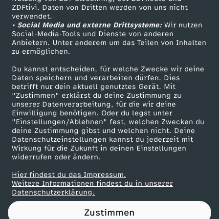
ZDFtivi. Daten von Dritten werden von uns nicht
t
Das ZDF
verwendet.
• Social Media und externe Drittsysteme:
Wir nutzen
ZDF Unternehmen
'
Social-Media-Tools und Dienste von anderen
Anbietern. Unter anderem um das Teilen von Inhalten
Karriere
zu ermöglichen.
s
Presseportal
Du kannst entscheiden, für welche Zwecke wir deine
ZDF goes Schule
Daten speichern und verarbeiten dürfen. Dies
!
betrifft nur dein aktuell genutztes Gerät. Mit
Werbefernsehen
"Zustimmen" erklärst du deine Zustimmung zu
unserer Datenverarbeitung, für die wir deine
Mainzelmännchen
Einwilligung benötigen. Oder du legst unter
"Einstellungen/Ablehnen" fest, welchen Zwecken du
deine Zustimmung gibst und welchen nicht. Deine
Datenschutzeinstellungen kannst du jederzeit mit
Wirkung für die Zukunft in deinen Einstellungen
widerrufen oder ändern.
Hier findest du das Impressum.
Partner
Weitere Informationen findest du in unserer
Datenschutzerklärung.
Zustimmen