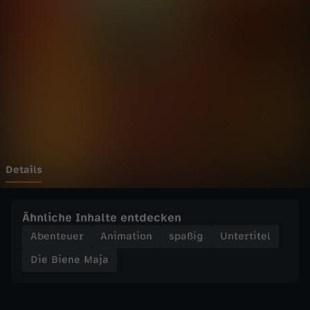
e
M
a
j
a
-
Details
D
Ähnliche Inhalte entdecken
e
Abenteuer
Animation
spaßig
Untertitel
Die Biene Maja
r
S