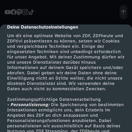
c
h
Deine Datenschutzeinstellungen
cmp-dialog-description
Um dir eine optimale Website von ZDF, ZDFheute und
ü
ZDFtivi präsentieren zu können, setzen wir Cookies
und vergleichbare Techniken ein. Einige der
eingesetzten Techniken sind unbedingt erforderlich
t
für unser Angebot. Mit deiner Zustimmung dürfen wir
Mehr ZDF
Service
und unsere Dienstleister darüber hinaus
t
Informationen auf deinem Gerät speichern und/oder
ZDF-Apps
ZDFmitreden
abrufen. Dabei geben wir deine Daten ohne deine
Einwilligung nicht an Dritte weiter, die nicht unsere
e
Smart TV
Kontakt zum ZDF
direkten Dienstleister sind. Wir verwenden deine
Daten auch nicht zu kommerziellen Zwecken.
ZDFtext
Tickets
l
Zustimmungspflichtige Datenverarbeitung
Livestreams
Zuschauerservice
• Personalisierung:
Die Speicherung von bestimmten
-
Sendungen A-Z
Hilfe
Interaktionen ermöglicht uns, dein Erlebnis im
Angebot des ZDF an dich anzupassen und
TV-Programm
Personalisierungsfunktionen anzubieten. Dabei
R
personalisieren wir ausschließlich auf Basis deiner
Nutzung von ZDF Streaming, der ZDFheute und