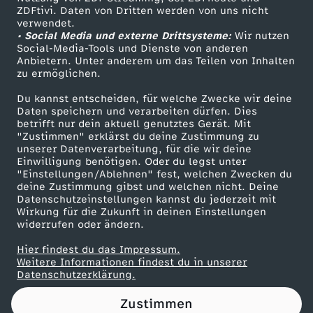
ZDFtivi. Daten von Dritten werden von uns nicht
d
Das ZDF
verwendet.
• Social Media und externe Drittsysteme:
Wir nutzen
ZDF Unternehmen
b
Social-Media-Tools und Dienste von anderen
Anbietern. Unter anderem um das Teilen von Inhalten
Karriere
zu ermöglichen.
l
Presseportal
Du kannst entscheiden, für welche Zwecke wir deine
ZDF goes Schule
Daten speichern und verarbeiten dürfen. Dies
u
betrifft nur dein aktuell genutztes Gerät. Mit
Werbefernsehen
"Zustimmen" erklärst du deine Zustimmung zu
m
unserer Datenverarbeitung, für die wir deine
Mainzelmännchen
Einwilligung benötigen. Oder du legst unter
"Einstellungen/Ablehnen" fest, welchen Zwecken du
e
deine Zustimmung gibst und welchen nicht. Deine
Datenschutzeinstellungen kannst du jederzeit mit
Wirkung für die Zukunft in deinen Einstellungen
widerrufen oder ändern.
Hier findest du das Impressum.
Partner
Weitere Informationen findest du in unserer
Datenschutzerklärung.
Zustimmen