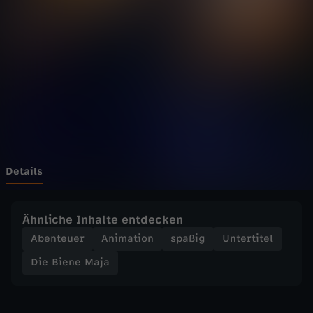
e
M
a
j
a
-
Details
M
Ähnliche Inhalte entdecken
a
Abenteuer
Animation
spaßig
Untertitel
Die Biene Maja
j
a