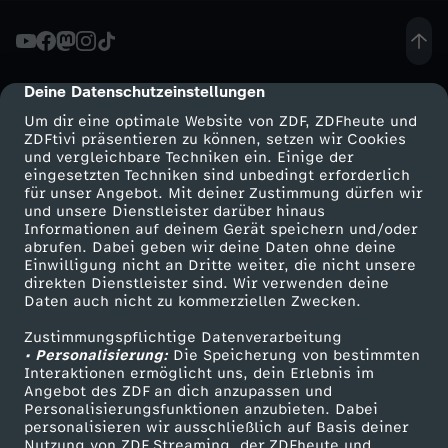
u
n
Deine Datenschutzeinstellungen
cmp-dialog-description
Um dir eine optimale Website von ZDF, ZDFheute und
d
ZDFtivi präsentieren zu können, setzen wir Cookies
und vergleichbare Techniken ein. Einige der
eingesetzten Techniken sind unbedingt erforderlich
d
für unser Angebot. Mit deiner Zustimmung dürfen wir
Mehr ZDF
Service
und unsere Dienstleister darüber hinaus
i
Informationen auf deinem Gerät speichern und/oder
ZDF-Apps
ZDFmitreden
abrufen. Dabei geben wir deine Daten ohne deine
Einwilligung nicht an Dritte weiter, die nicht unsere
e
Smart TV
Kontakt zum ZDF
direkten Dienstleister sind. Wir verwenden deine
Daten auch nicht zu kommerziellen Zwecken.
ZDFtext
Tickets
M
Zustimmungspflichtige Datenverarbeitung
Livestreams
Zuschauerservice
• Personalisierung:
Die Speicherung von bestimmten
o
Sendungen A-Z
Hilfe
Interaktionen ermöglicht uns, dein Erlebnis im
Angebot des ZDF an dich anzupassen und
TV-Programm
Personalisierungsfunktionen anzubieten. Dabei
n
personalisieren wir ausschließlich auf Basis deiner
Nutzung von ZDF Streaming, der ZDFheute und