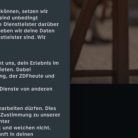
 können, setzen wir
 sind unbedingt
e Dienstleister darüber
geben wir deine Daten
stleister sind. Wir
 uns, dein Erlebnis im
ieten. Dabei
 drei Musketiere
ing, der ZDFheute und
at und
 Dienste von anderen
arbeiten dürfen. Dies
e Zustimmung zu unserer
nter
 und welchen nicht.
usketiere
nft in deinen