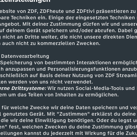
cription
eht Alex ihr bei und sucht mit ihr
ebsite von ZDF, ZDFheute und ZDFtivi präsentieren zu
are Techniken ein. Einige der eingesetzten Techniken
 Angebot. Mit deiner Zustimmung dürfen wir und unser
uf deinem Gerät speichern und/oder abrufen. Dabei 
 nicht an Dritte weiter, die nicht unsere direkten Dien
 auch nicht zu kommerziellen Zwecken.
 Datenverarbeitung
Speicherung von bestimmten Interaktionen ermöglicht
h anzupassen und Personalisierungsfunktionen anzub
 nun per Haftbefehl in ganz Paris gesucht. Die
sschließlich auf Basis deiner Nutzung von ZDF Stream
szufinden, wer die Krone wirklich gestohlen h
tten werden von uns nicht verwendet.
elieu.
erne Drittsysteme:
Wir nutzen Social-Media-Tools und
em um das Teilen von Inhalten zu ermöglichen.
 für welche Zwecke wir deine Daten speichern und ver
ell genutztes Gerät. Mit "Zustimmen" erklärst du dein
Inhalte entdecken
die wir deine Einwilligung benötigen. Oder du legst u
en" fest, welchen Zwecken du deine Zustimmung gibst
Animation
lebendig
Untertitel
Die drei M
ellungen kannst du jederzeit mit Wirkung für die Zuku