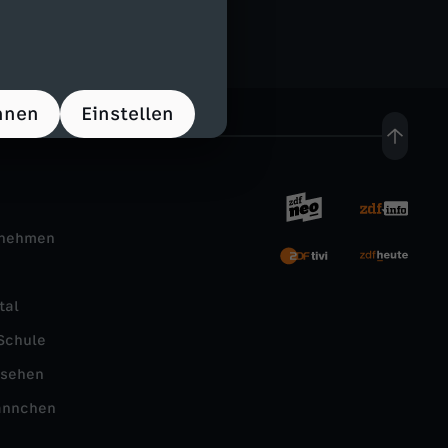
hnen
Einstellen
rnehmen
tal
Schule
nsehen
ännchen