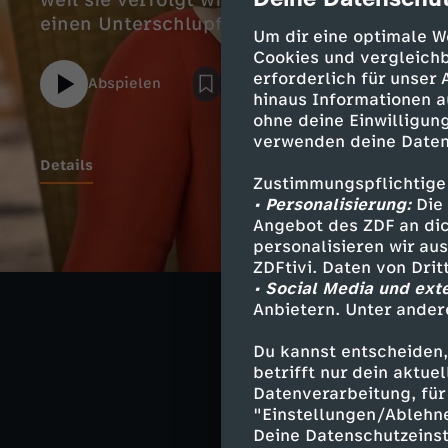
cmp-dialog-des
weil sie verfolgt wird. Glücklicherweise st
einen Unterschlupf.
Um dir eine optimale W
Cookies und vergleichb
erforderlich für unser
Abspielen
hinaus Informationen a
ohne deine Einwilligung
verwenden deine Daten
Details
Zustimmungspflichtige
• Personalisierung:
Die 
Angebot des ZDF an dic
D'Artagnan wird
personalisieren wir au
versuchen herau
ZDFtivi. Daten von Dri
beschatten Rich
• Social Media und ext
Anbietern. Unter ander
Du kannst entscheiden,
betrifft nur dein aktu
Ähnliche 
Datenverarbeitung, für 
"Einstellungen/Ablehn
Abenteuer
Deine Datenschutzeinst