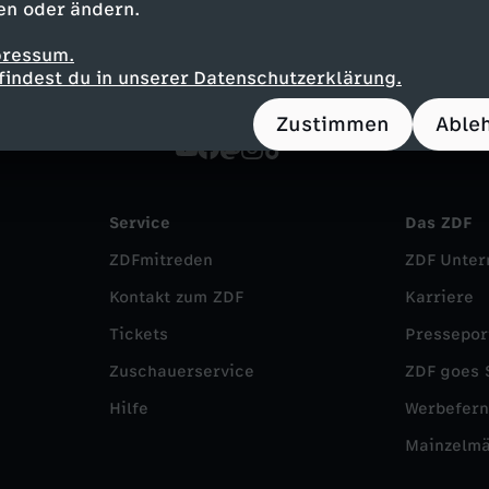
en oder ändern.
pressum.
findest du in unserer Datenschutzerklärung.
Zustimmen
Able
Service
Das ZDF
ZDFmitreden
ZDF Unte
Kontakt zum ZDF
Karriere
Tickets
Pressepor
Zuschauerservice
ZDF goes 
Hilfe
Werbefer
Mainzelm