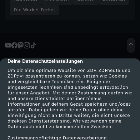
Die Werkel-Ferkel
E
i
n
k
Deine Datenschutzeinstellungen
cmp-dialog-description
Um dir eine optimale Website von ZDF, ZDFheute und
l
ZDFtivi präsentieren zu können, setzen wir Cookies
und vergleichbare Techniken ein. Einige der
i
eingesetzten Techniken sind unbedingt erforderlich
für unser Angebot. Mit deiner Zustimmung dürfen wir
Mehr ZDF
Service
und unsere Dienstleister darüber hinaus
t
Informationen auf deinem Gerät speichern und/oder
ZDF-Apps
ZDFmitreden
abrufen. Dabei geben wir deine Daten ohne deine
Einwilligung nicht an Dritte weiter, die nicht unsere
z
Smart TV
Kontakt zum ZDF
direkten Dienstleister sind. Wir verwenden deine
Daten auch nicht zu kommerziellen Zwecken.
ZDFtext
Tickets
e
Zustimmungspflichtige Datenverarbeitung
Livestreams
Zuschauerservice