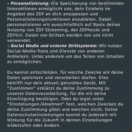
• Personalisierung:
Die Speicherung von bestimmten
k
Sendungen A-Z
Hilfe
Interaktionen ermöglicht uns, dein Erlebnis im
Angebot des ZDF an dich anzupassen und
TV-Programm
Personalisierungsfunktionen anzubieten. Dabei
l
personalisieren wir ausschließlich auf Basis deiner
Nutzung von ZDF Streaming, der ZDFheute und
e
ZDFtivi. Daten von Dritten werden von uns nicht
Das ZDF
verwendet.
• Social Media und externe Drittsysteme:
Wir nutzen
i
ZDF Unternehmen
Social-Media-Tools und Dienste von anderen
Anbietern. Unter anderem um das Teilen von Inhalten
Karriere
zu ermöglichen.
n
Presseportal
Du kannst entscheiden, für welche Zwecke wir deine
e
ZDF goes Schule
Daten speichern und verarbeiten dürfen. Dies
betrifft nur dein aktuell genutztes Gerät. Mit
Werbefernsehen
"Zustimmen" erklärst du deine Zustimmung zu
r
unserer Datenverarbeitung, für die wir deine
Mainzelmännchen
Einwilligung benötigen. Oder du legst unter
"Einstellungen/Ablehnen" fest, welchen Zwecken du
R
deine Zustimmung gibst und welchen nicht. Deine
Datenschutzeinstellungen kannst du jederzeit mit
u
Wirkung für die Zukunft in deinen Einstellungen
widerrufen oder ändern.