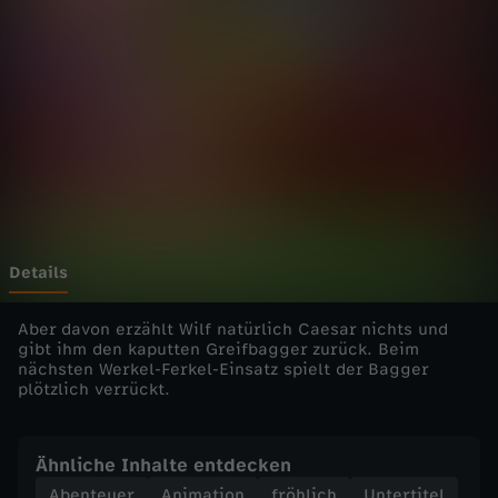
e
l
-
F
e
r
Details
k
Aber davon erzählt Wilf natürlich Caesar nichts und
gibt ihm den kaputten Greifbagger zurück. Beim
nächsten Werkel-Ferkel-Einsatz spielt der Bagger
e
plötzlich verrückt.
l
Ähnliche Inhalte entdecken
-
Abenteuer
Animation
fröhlich
Untertitel